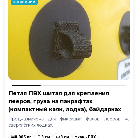
в наличии
Петля ПВХ шитая для крепления
лееров, груза на пакрафтах
(компактный каяк, лодка), байдарках
Предназначена для фиксации фалов, лееров на
сверхлёгких лодках.
0.005 кг
3 см
3 см
ткань ПВХ