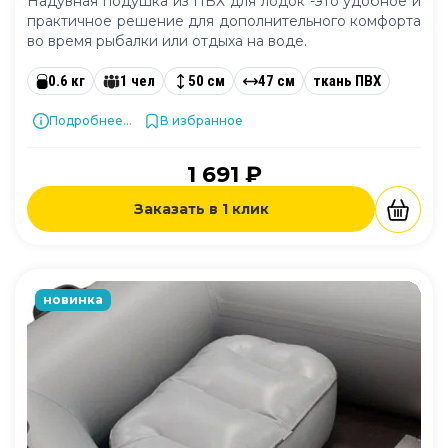
Надувная подушка из ПВХ для лодок -это удобное и
практичное решение для дополнительного комфорта
во время рыбалки или отдыха на воде.
0.6 кг
1 чел
50 см
47 см
ткань ПВХ
Подробнее...
В избранное
1 691 ₽
Заказать в 1 клик
новинка