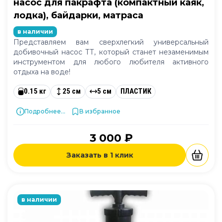
насос для пакрафта (компактный каяк,
лодка), байдарки, матраса
в наличии
Представляем вам сверхлегкий универсальный
добивочный насос ТТ, который станет незаменимым
инструментом для любого любителя активного
отдыха на воде!
0.15 кг
25 см
5 см
ПЛАСТИК
Подробнее...
В избранное
3 000 ₽
Заказать в 1 клик
в наличии