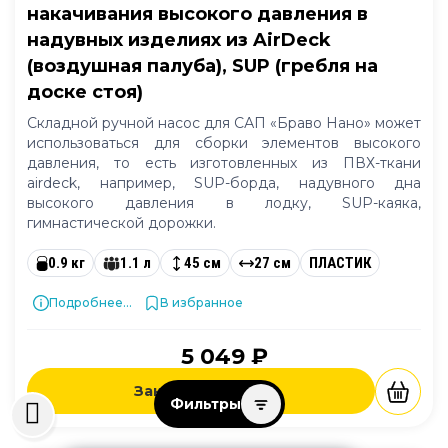
накачивания высокого давления в
надувных изделиях из AirDeck
(воздушная палуба), SUP (гребля на
доске стоя)
Складной ручной насос для САП «Браво Нано» может
использоваться для сборки элементов высокого
давления, то есть изготовленных из ПВХ-ткани
airdeck, например, SUP-борда, надувного дна
высокого давления в лодку, SUP-каяка,
гимнастической дорожки.
0.9 кг
1.1 л
45 см
27 см
ПЛАСТИК
Подробнее...
В избранное
5 049 ₽
Заказать в 1 клик
Фильтры