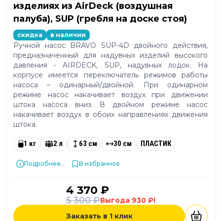
изделиях из AirDeck (воздушная
палуба), SUP (гребля на доске стоя)
скидка
в наличии
Ручной насос BRAVO SUP-4D двойного действия,
предназначенный для надувных изделий высокого
давления - AIRDECK, SUP, надувных лодок. На
корпусе имеется переключатель режимов работы
насоса – одинарный/двойной. При одинарном
режиме насос накачивает воздух при движении
штока насоса вниз. В двойном режиме насос
накачивает воздух в обоих направлениях движения
штока.
1 кг
2 л
63 см
30 см
ПЛАСТИК
Подробнее...
В избранное
4 370 ₽
5 300 ₽
Выгода 930 ₽!
Заказать в 1 клик