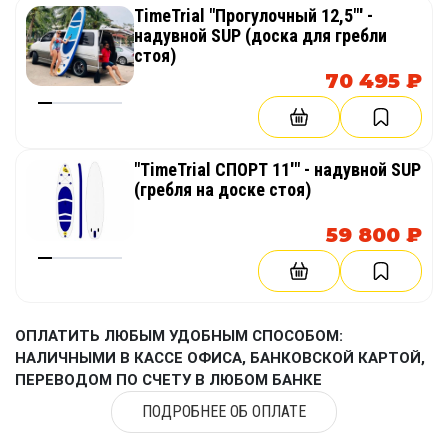
фактическому производству и комплектации.
TimeTrial "Прогулочный 12,5"' -
надувной SUP (доска для гребли
Брендирование и печать на
стоя)
70 495 ₽
поверхности
Главная особенность такого изделия —
возможность нанесения логотипа на надувной
"TimeTrial СПОРТ 11'" - надувной SUP
буй. Печать может быть выполнена на лицевой
(гребля на доске стоя)
стороне, по кругу, на нескольких гранях или в
зоне максимальной видимости. На буй можно
59 800 ₽
нанести название компании, логотип
спортивного мероприятия, эмблему клуба,
рекламный знак, номер маршрута, символику
отеля, аквапарка, яхт-клуба, пляжного комплекса
ОПЛАТИТЬ ЛЮБЫМ УДОБНЫМ СПОСОБОМ:
или курорта.
НАЛИЧНЫМИ В КАССЕ ОФИСА, БАНКОВСКОЙ КАРТОЙ,
ПЕРЕВОДОМ ПО СЧЕТУ В ЛЮБОМ БАНКЕ
Буй с печатью хорошо работает как
рекламная конструкция на воде. Он заметен
ПОДРОБНЕЕ ОБ ОПЛАТЕ
издалека, не требует тяжелого каркаса,