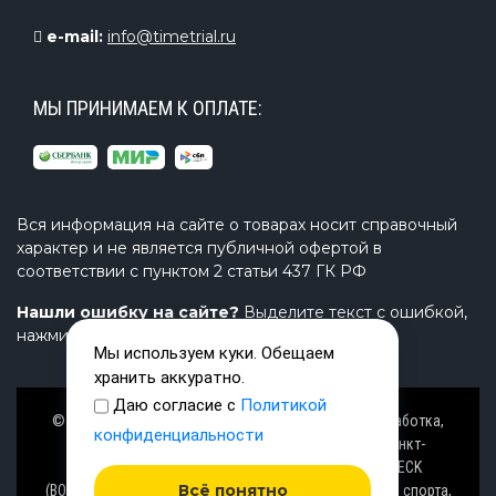
e-mail:
info@timetrial.ru
МЫ ПРИНИМАЕМ К ОПЛАТЕ:
Вся информация на сайте о товарах носит справочный
характер и не является публичной офертой в
соответствии с пунктом 2 статьи 437 ГК РФ
Нашли ошибку на сайте?
Выделите текст с ошибкой,
нажмите Ctrl+Enter и напишите нам.
Мы используем куки. Обещаем
хранить аккуратно.
Даю согласие с
Политикой
© Завод TimeTrial (ТаймТриал) - производство, разработка,
конфиденциальности
проектирование надувных изделий, товаров в Санкт-
Петербурге с 2000 г. из ПВХ (PVC), ТПУ (TPU), AIRDECK
Всё понятно
(ВОЗДУШНАЯ ПАЛУБА), OXFORD (ОКСФОРД) ткани для спорта,