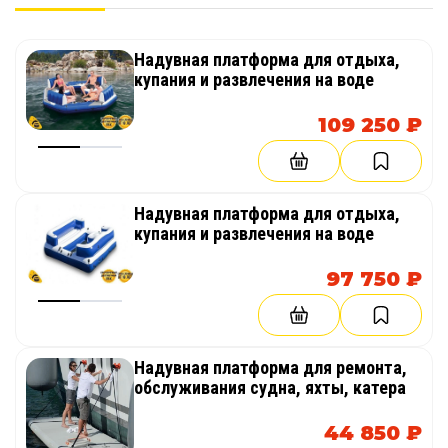
Надувная платформа для отдыха,
ИДЕАЛЬНОЕ РЕШЕНИЕ ДЛЯ ОТДЫХА И БИЗНЕСА
купания и развлечения на воде
109 250 ₽
Надувная горка из аирдек (надувная палуба)
— это не просто развлечение, а полноценный
элемент инфраструктуры для отдыха. Она
повышает привлекательность лодки или базы
Надувная платформа для отдыха,
отдыха, делает время на воде более
купания и развлечения на воде
насыщенным и комфортным.
97 750 ₽
Такое решение отлично подходит как для
личного использования, так и для
коммерческих проектов: проката, туристических
баз, отелей, пляжей и водных развлечений.
Надувная платформа для ремонта,
обслуживания судна, яхты, катера
44 850 ₽