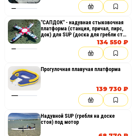
"САПДОК" - надувная стыковочная
платформа (станция, причал, пирс,
док) для SUP (доска для гребли стоя
веслом)
134 550 ₽
Прогулочная плавучая платформа
139 730 ₽
Надувной SUP (гребля на доске
стоя) под мотор
68 770 ₽