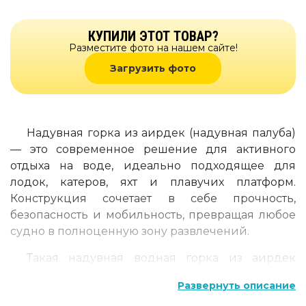
КУПИЛИ ЭТОТ ТОВАР?
Разместите фото на нашем сайте!
Загрузить фото
Надувная горка из аирдек (надувная палуба)
— это современное решение для активного
отдыха на воде, идеально подходящее для
лодок, катеров, яхт и плавучих платформ.
Конструкция сочетает в себе прочность,
безопасность и мобильность, превращая любое
судно в полноценную зону развлечений.
Такая надувная водная горка из аирдек
(надувная палуба) легко устанавливается на
Развернуть описание
лодку и обеспечивает комфортный спуск в воду