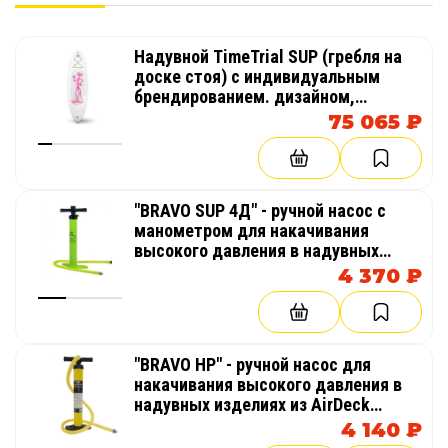
использовать как отдельный аттракцион на
суше.
Надувной TimeTrial SUP (гребля на
Мобильность и компактность
доске стоя) с индивидуальным
брендированием. дизайном,
рисунками, надписями
Изделие быстро накачивается насосом
75 065 ₽
высокого давления и легко складывается. В
сдутом виде занимает минимум места и удобно
транспортируется, что делает его идеальным
"BRAVO SUP 4Д" - ручной насос с
для выездного отдыха.
манометром для накачивания
высокого давления в надувных
Долговечность и устойчивость к
изделиях из AirDeck (воздушная
4 370 ₽
внешней среде
палуба), SUP (гребля на доске стоя)
Материал устойчив к ультрафиолету, влаге,
соленой воде и механическим повреждениям.
"BRAVO HP" - ручной насос для
Срок службы изделий из аирдек может
накачивания высокого давления в
превышать 10 лет при правильной
надувных изделиях из AirDeck
(воздушная палуба), SUP (доска для
эксплуатации.
4 140 ₽
гребли стоя)