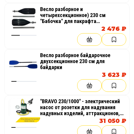
Весло разборное и
четырехсекционное) 230 см
"Бабочка" для пакрафта
(компактный каяк, лодка) или
2 476 ₽
байдарки
Весло разборное байдарочное
двухсекционное 230 см для
байдарки
3 623 ₽
"BRAVO 230/1000" - электрический
насос от розетки для надувания
надувных изделий, аттракционов,
палаток, бассейнов
31 050 ₽