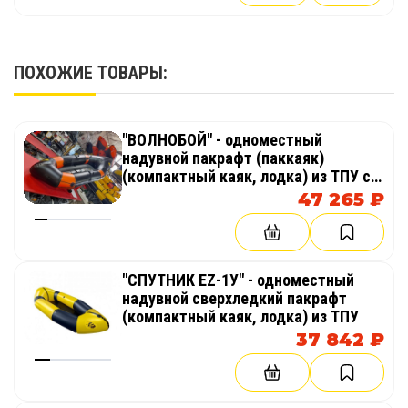
ПОХОЖИЕ ТОВАРЫ:
"ВОЛНОБОЙ" - одноместный
надувной пакрафт (паккаяк)
(компактный каяк, лодка) из ТПУ с
надувным дном НДНД с
47 265 ₽
самоотливом для сплава по бурной
воде
"СПУТНИК EZ-1У" - одноместный
надувной сверхледкий пакрафт
(компактный каяк, лодка) из ТПУ
37 842 ₽