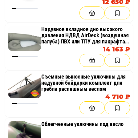
12 650 ₽
Надувное вкладное дно высокого
давления НДВД AirDeck (воздушная
палуба) ПВХ или ТПУ для пакрафта
(компактный каяк, лодка)
14 163 ₽
Съемные выносные уключины для
надувной байдарки комплект для
гребли распашным веслом
4 710 ₽
Облегченные уключины под весло