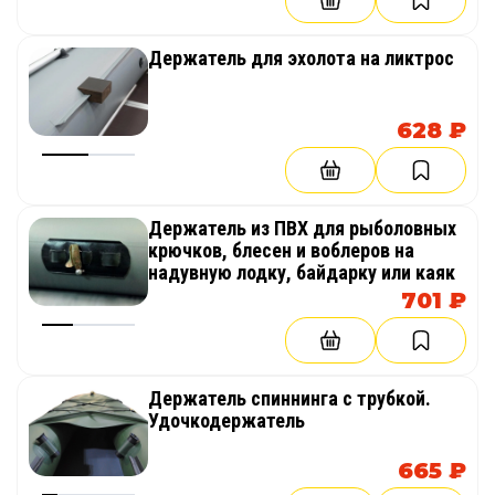
Безопасность:
прочная ткань, сварная
конструкция, множество отдельных отсеков.
Держатель для эхолота на ликтрос
Комфорт использования:
самоотливной
кокпит позволяет не опасаться заливания
628 ₽
лодки водой при прохождении порогов
Держатель из ПВХ для рыболовных
крючков, блесен и воблеров на
надувную лодку, байдарку или каяк
701 ₽
Держатель спиннинга с трубкой.
Удочкодержатель
665 ₽