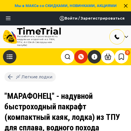
Мы в МАКСе со СКИДКАМИ, НОВИНКАМИ, АКЦИЯМИ
Войти / Зарегистрироваться
Разработчик, производитель
надувных изделий из ПВХ,
ТПУ, AirDeck (воздушная
палуба)
0
🛶 Легкие лодки
"МАРАФОНЕЦ" - надувной
быстроходный пакрафт
(компактный каяк, лодка) из ТПУ
для сплава, водного похода