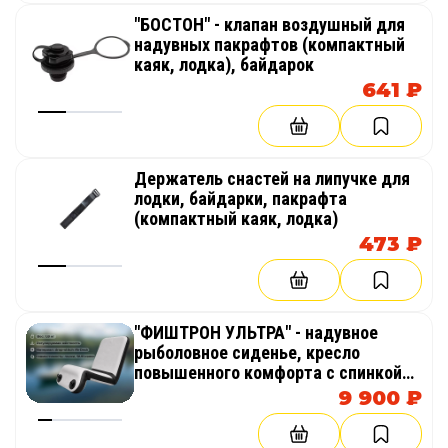
"БОСТОН" - клапан воздушный для
надувных пакрафтов (компактный
каяк, лодка), байдарок
641 ₽
Держатель снастей на липучке для
лодки, байдарки, пакрафта
(компактный каяк, лодка)
473 ₽
"ФИШТРОН УЛЬТРА" - надувное
рыболовное сиденье, кресло
повышенного комфорта с спинкой
из AirDeck (воздушная палуба) в
9 900 ₽
лодку, байдарку, каяк