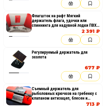
Флагшток на рафт Мягкий
держатель флага, удочки или
спиннинга для надувной лодки ПВХ,
рафта или байдарки
2 391 ₽
Регулируемый держатель для
эхолота
677 ₽
Съемный держатель для
рыболовных крючков на гребенку с
клапаном антизацеп, блесен и
воблеров на надувную лодку,
713 ₽