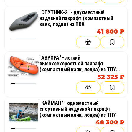
"СПУТНИК-2" - двухместный
надувной пакрафт (компактный
каяк, лодка) из ПВХ
41 800 ₽
"АВРОРА" - легкий
высокоскоростной пакрафт
(компактный каяк, лодка) из ТПУ
для сплавов по озерам, бурной воде
52 325 ₽
"КАЙМАН" - одноместный
спортивный надувной пакрафт
(компактный каяк, лодка) из ТПУ
48 300 ₽