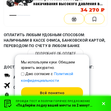
накачивания высокого давления в
надувных изделиях AirDeck
34 270 ₽
(воздушная палуба)
ОПЛАТИТЬ ЛЮБЫМ УДОБНЫМ СПОСОБОМ:
НАЛИЧНЫМИ В КАССЕ ОФИСА, БАНКОВСКОЙ КАРТОЙ,
ПЕРЕВОДОМ ПО СЧЕТУ В ЛЮБОМ БАНКЕ
ПОДРОБНЕЕ ОБ ОПЛАТЕ
Мы используем куки. Обещаем
ДОСТАВЛЯЕМ ВО ВСЕ РЕГИОНЫ РОССИИ И СНГ:
хранить аккуратно.
Даю согласие с
Политикой
Автомобильным транспортом
конфиденциальности
Самолетом
Всё понятно
Железнодорожным транспортом
ПРОЙДИ ТЕСТ И ПОЛУЧИ ГОРЯЧЕЕ ПРЕДЛОЖЕНИЕ
«Подберём лодку вашей мечты за 2 минуты!»
Курьерской доставкой/Почтой России