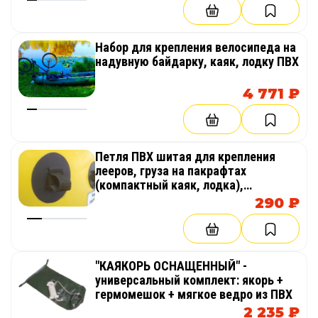
ООО «Тайм Триал»
леер по бортам,
Набор для крепления велосипеда на
ручки шитые (на носу и корме),
надувную байдарку, каяк, лодку ПВХ
надувные сиденья с удобными спинками,
4 771 ₽
бедренные упоры,
прочные полудеки с резинками и
отбойниками.
Петля ПВХ шитая для крепления
надувное дно с
самоотливом
штатно!
лееров, груза на пакрафтах
(компактный каяк, лодка),
Возможна установка фартука – его можно
байдарках
290 ₽
использовать для защиты от попадания воды в
кокпит байдарки. (ВНИМАНИЕ! Оттенок цвета
ткани фартука может отличаться от цвета лодки)
"КАЯКОРЬ ОСНАЩЕННЫЙ" -
Для изготовления используется
универсальный комплект: якорь +
высококачественная европейская ПВХ ткань.
гермомешок + мягкое ведро из ПВХ
2 235 ₽