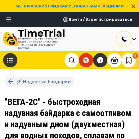
Мы в МАКСе со СКИДКАМИ, НОВИНКАМИ, АКЦИЯМИ
Войти / Зарегистрироваться
Разработчик, производитель
надувных изделий из ПВХ,
ТПУ, AirDeck (воздушная
палуба)
0
🛶 Надувные байдарки
"ВЕГА-2С" - быстроходная
надувная байдарка с самоотливом
и надувным дном (двухместная)
для водных походов, сплавам по