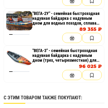
"ВЕГА-2У" - семейная быстроходная
надувная байдарка с надувным
дном для водных походов, сплавам
по речке, озеру, морю. Штевневая
89 355 ₽
"ВЕГА-3" - семейная быстроходная
надувная байдарка с надувным
дном (трех, четырехместная) для
водных походов, сплавов, морю.
96 025 ₽
Штевневая
С ЭТИМ ТОВАРОМ ТАКЖЕ ПОКУПАЮТ: