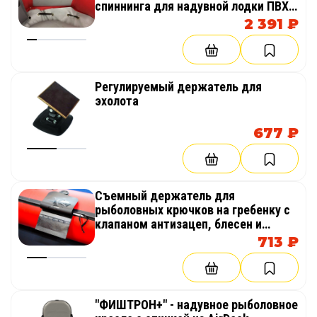
спиннинга для надувной лодки ПВХ,
рафта или байдарки
2 391 ₽
Регулируемый держатель для
эхолота
677 ₽
Съемный держатель для
рыболовных крючков на гребенку с
клапаном антизацеп, блесен и
воблеров на надувную лодку,
713 ₽
байдарку или каяк
"ФИШТРОН+" - надувное рыболовное