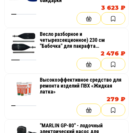
байдарки
3 623 ₽
Весло разборное и
четырехсекционное) 230 см
"Бабочка" для пакрафта
(компактный каяк, лодка) или
2 476 ₽
байдарки
Высокоэффективное средство для
ремонта изделий ПВХ «Жидкая
латка»
279 ₽
"MARLIN GP-80" - лодочный
электрический насос для