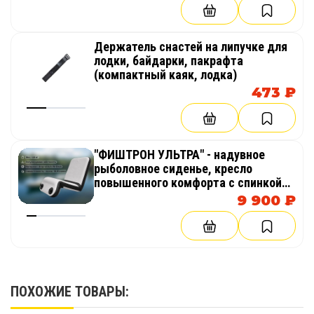
Держатель снастей на липучке для
лодки, байдарки, пакрафта
(компактный каяк, лодка)
473 ₽
"ФИШТРОН УЛЬТРА" - надувное
рыболовное сиденье, кресло
повышенного комфорта с спинкой
из AirDeck (воздушная палуба) в
9 900 ₽
лодку, байдарку, каяк
ПОХОЖИЕ ТОВАРЫ: