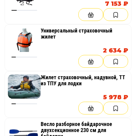
7 153 ₽
Универсальный страховочный
жилет
2 634 ₽
Жилет страховочный, надувной, ТТ
из ТПУ для лодки
5 978 ₽
Весло разборное байдарочное
двухсекционное 230 см для