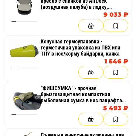
кресло с спинкой из AirDeck
(воздушная палуба) в лодку,
байдарку, каяк
9 033 ₽
Конусная гермоупаковка -
герметичная упаковка из ПВХ или
ТПУ в нос/корму байдарки, каяка
1 546 ₽
"ФИШСУМКА" - прочная
брызгозащитная компактная
рыболовная сумка в нос пакрафта
(компактный каяк, лодка), байдарки
5 493 ₽
Съемные выносные уключины для