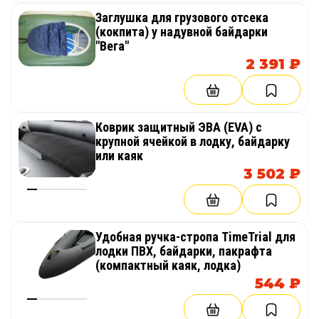
Заглушка для грузового отсека
(кокпита) у надувной байдарки
"Вега"
2 391 ₽
Коврик защитный ЭВА (EVA) с
крупной ячейкой в лодку, байдарку
или каяк
3 502 ₽
Удобная ручка-стропа TimeTrial для
лодки ПВХ, байдарки, пакрафта
(компактный каяк, лодка)
544 ₽