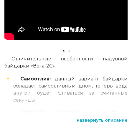
Отличительные особенности надувной
байдарки «Вега-2С»:
Самоотлив:
данный вариант байдарки
обладает самоотливным дном, теперь вода
внутри будет сливаться за считанные
секунды
Скорость:
штевневая конструкция и
обводы байдарки позволяют достичь
Развернуть описание
наивысшей скорости среди надувных