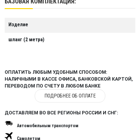
БАЗОВАЯ КОМПЛЕКТАЦИЯ:
Максимальное давление
0.3 bar, манометром не комплектуется
Вес
Изделие
2 кг.
шланг (2 метра)
Гарантия
1 год
Производство
ОПЛАТИТЬ ЛЮБЫМ УДОБНЫМ СПОСОБОМ:
ООО "Тайм Триал"
НАЛИЧНЫМИ В КАССЕ ОФИСА, БАНКОВСКОЙ КАРТОЙ,
ПЕРЕВОДОМ ПО СЧЕТУ В ЛЮБОМ БАНКЕ
ПОДРОБНЕЕ ОБ ОПЛАТЕ
ДОСТАВЛЯЕМ ВО ВСЕ РЕГИОНЫ РОССИИ И СНГ:
Автомобильным транспортом
Самолетом