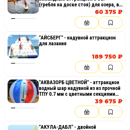
(гребля на доске стоя) для озера, в
бассейн, аквапарк, море, бизнеса
60 375 ₽
"АЙСБЕРГ" - надувной аттракцион
для лазания
189 750 ₽
"АКВАЗОРБ ЦВЕТНОЙ" - аттракцион
водный шар надувной из из прочной
ТПУ 0.7 мм с цветными секциями
(красная, синяя)
39 675 ₽
"АКУЛА-ДАБЛ" - двойной