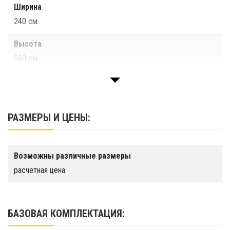
Ширина
240 см
Высота
160 см
Вес
60 кг
РАЗМЕРЫ И ЦЕНЫ:
Цвет
Возможны различные размеры
Гарантия
расчетная цена
1 год
Срок службы
Более 10 лет
БАЗОВАЯ КОМПЛЕКТАЦИЯ: