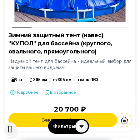
Зимний защитный тент (навес)
"КУПОЛ" для бассейна (круглого,
овального, прямоугольного)
Надувной тент для бассейна - идеальный выбор для
защиты вашего водоема!
9 кг
305 см
305 см
ткань ПВХ
Подробнее...
В избранное
20 700 ₽
Заказать в 1 клик
Фильтры