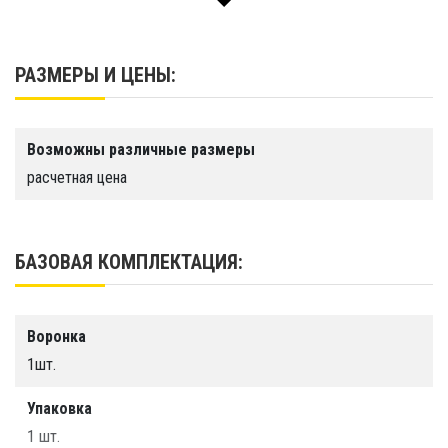
Материал
Высококачественная ПВХ ткань
РАЗМЕРЫ И ЦЕНЫ:
Цветовое исполнение
Возможны различные размеры
Срок службы
расчетная цена
Более 10 лет
Гарантия
1 год.
БАЗОВАЯ КОМПЛЕКТАЦИЯ:
Производство
ООО "Тайм Триал", г. Санкт-Петербург
Воронка
1шт.
Упаковка
1 шт.