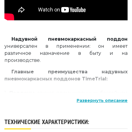
Надувной пневмокаркасный поддон
универсален в применении: он имеет
различное назначение в быту и на
производстве.
Главные преимущества надувных
пневмокаркасных поддонов TimeTrial:
1.
Поддоны
служат промышленным бассейном
для автомойки.
Развернуть описание
2. Незаменимы при проведении тест-драйва /
ремонта техники.
3.
ТЕХНИЧЕСКИЕ ХАРАКТЕРИСТИКИ:
Поддоны с надувным каркасом
герметичны,
имеют надувные борта – что позволяет не