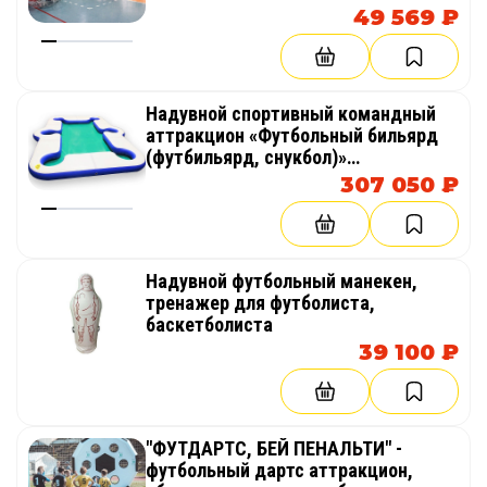
49 569 ₽
Надувной спортивный командный
аттракцион «Футбольный бильярд
(футбильярд, снукбол)»
оборудование для тимбилдинга,
307 050 ₽
праздника, корпоратива,
соревнований, веселых стартов,
эстафет
Надувной футбольный манекен,
тренажер для футболиста,
баскетболиста
39 100 ₽
"ФУТДАРТС, БЕЙ ПЕНАЛЬТИ" -
футбольный дартс аттракцион,