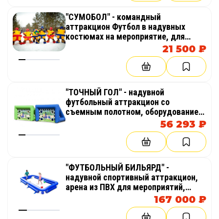
"СУМОБОЛ" - командный
аттракцион Футбол в надувных
костюмах на мероприятие, для
развлекательных шуточных
21 500 ₽
соревнований, оборудование для
тимбилдинга, праздника,
корпоратива, веселых стартов,
эстафет
"ТОЧНЫЙ ГОЛ" - надувной
футбольный аттракцион со
съемным полотном, оборудование
для тимбилдинга, праздника,
56 293 ₽
корпоратива, соревнований,
веселых стартов, эстафет
"ФУТБОЛЬНЫЙ БИЛЬЯРД" -
надувной спортивный аттракцион,
арена из ПВХ для мероприятий,
праздников
167 000 ₽