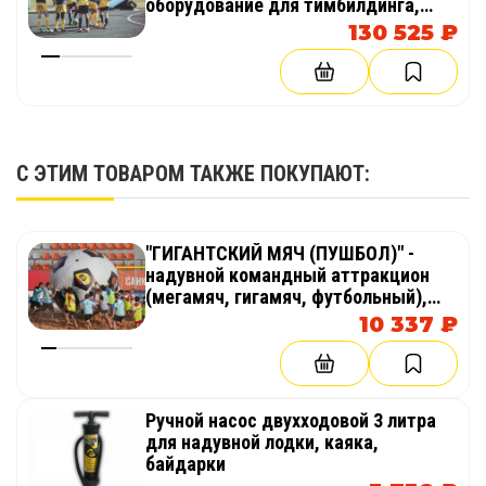
оборудование для тимбилдинга,
праздника, корпоратива,
130 525 ₽
соревнований, веселых стартов,
эстафет
С ЭТИМ ТОВАРОМ ТАКЖЕ ПОКУПАЮТ:
"ГИГАНТСКИЙ МЯЧ (ПУШБОЛ)" -
надувной командный аттракцион
(мегамяч, гигамяч, футбольный),
оборудование для тимбилдинга,
10 337 ₽
праздника, корпоратива,
соревнований, веселых стартов,
эстафет
Ручной насос двухходовой 3 литра
для надувной лодки, каяка,
байдарки