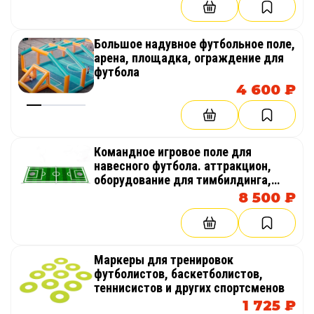
Большое надувное футбольное поле,
арена, площадка, ограждение для
футбола
4 600 ₽
Командное игровое поле для
навесного футбола. аттракцион,
оборудование для тимбилдинга,
праздника, корпоратива,
8 500 ₽
соревнований, веселых стартов,
эстафет
Маркеры для тренировок
футболистов, баскетболистов,
теннисистов и других спортсменов
1 725 ₽