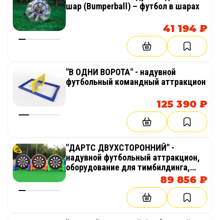
шар (Bumperball) – футбол в шарах
41 194 ₽
"В ОДНИ ВОРОТА" - надувной
футбольный командный аттракцион
125 390 ₽
"ДАРТС ДВУХСТОРОННИЙ" -
надувной футбольный аттракцион,
оборудование для тимбилдинга,
праздника, корпоратива,
89 856 ₽
соревнований, веселых стартов,
эстафет