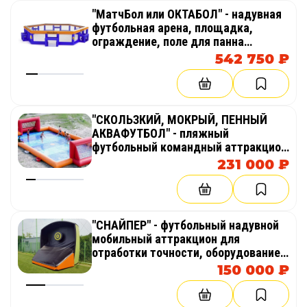
"МатчБол или ОКТАБОЛ" - надувная
футбольная арена, площадка,
ограждение, поле для панна
футбола и спортивной подвижной
542 750 ₽
игры с мячом
"СКОЛЬЗКИЙ, МОКРЫЙ, ПЕННЫЙ
АКВАФУТБОЛ" - пляжный
футбольный командный аттракцион
с привязным дном для пляжа,
231 000 ₽
бизнеса
"СНАЙПЕР" - футбольный надувной
мобильный аттракцион для
отработки точности, оборудование
для тимбилдинга, праздника,
150 000 ₽
корпоратива, соревнований,
веселых стартов, эстафет