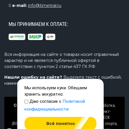
e-mail:
info@timetrial.ru
МЫ ПРИНИМАЕМ К ОПЛАТЕ:
Вся информация на сайте о товарах носит справочный
характер и не является публичной офертой в
соответствии с пунктом 2 статьи 437 ГК РФ
Нашли ошибку на сайте?
Выделите текст с ошибкой,
нажмите Ctrl+Enter и напишите нам.
Мы используем куки. Обещаем
хранить аккуратно.
Даю согласие с
Политикой
© Завод TimeTrial (ТаймТриал) - производство, разработка,
конфиденциальности
проектирование надувных изделий, товаров в Санкт-
Петербурге с 2000 г. из ПВХ (PVC), ТПУ (TPU), AIRDECK
Всё понятно
(ВОЗДУШНАЯ ПАЛУБА), OXFORD (ОКСФОРД) ткани для спорта,