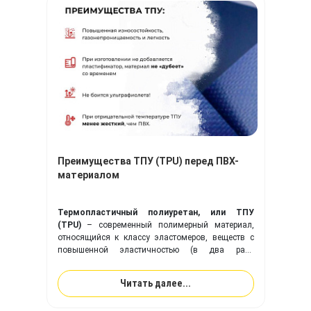
Преимущества ТПУ (TPU) перед ПВХ-
материалом
Термопластичный полиуретан, или ТПУ
(TPU)
– современный полимерный материал,
относящийся к классу эластомеров, веществ с
повышенной эластичностью (в два раза
эластичнее резины). Ткань с покрытием из
ТПУ
идеально подходит для изготовления надувного
Читать далее...
оборудования, и превосходит привычную ПВХ-
ткань по многим ключевым показателям.