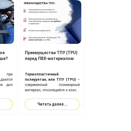
ое
Преимущества ТПУ (TPU)
чше?
перед ПВХ-материалом
ли при
Термопластичный
адаются
полиуретан, или ТПУ (TPU)
–
ое дно
современный полимерный
материал, относящийся к классу
эластомеров, веществ с
повышенной эластичностью (в
Читать далее...
два раза эластичнее резины).
Ткань с покрытием из
ТПУ
идеально подходит для
изготовления надувного
оборудования, и превосходит