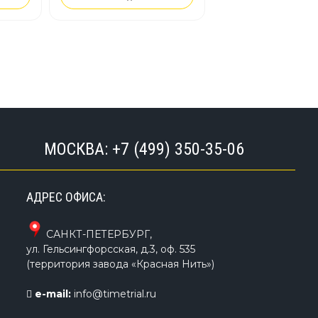
на вашем
SUP борде!
цесс в
МОСКВА:
+7 (499) 350-35-06
АДРЕС ОФИСА:
САНКТ-ПЕТЕРБУРГ
,
ул. Гельсингфорсская, д.3, оф. 535
(территория завода «Красная Нить»)
e-mail:
info@timetrial.ru