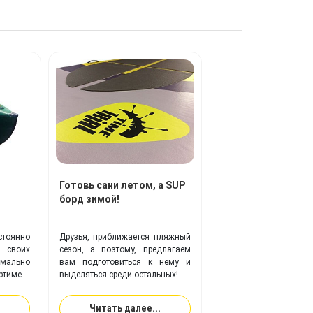
привычную ПВХ-ткань по
многим ключевым показателям.
Готовь сани летом, а SUP
борд зимой!
тоянно
Друзья, приближается пляжный
 своих
сезон, а поэтому, предлагаем
имально
вам подготовиться к нему и
имент
выделяться среди остальных!
укции,
скаемые
Компания TimeTrial
поможет
Читать далее...
делий,
воплотить вам любую фантазия