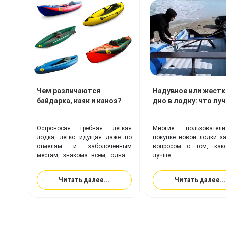
Чем различаются
Надувное или жестк
байдарка, каяк и каноэ?
дно в лодку: что лу
Остроносая гребная легкая
Многие пользовате
лодка, легко идущая даже по
покупке новой лодки з
отмелям и заболоченным
вопросом о том, как
местам, знакома всем, однако
лучше.
что это – байдарка, каяк или
каноэ – определить могут
Читать далее...
Читать далее...
немногие.