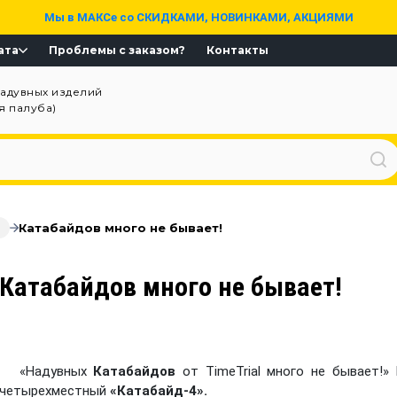
Мы в МАКСе со СКИДКАМИ, НОВИНКАМИ, АКЦИЯМИ
ата
Проблемы с заказом?
Контакты
надувных изделий
ая палуба)
Катабайдов много не бывает!
Катабайдов много не бывает!
«Надувных
Катабайдов
от TimeTrial много не бывает!»
четырехместный
«Катабайд-4».