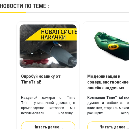
НОВОСТИ
ПО ТЕМЕ :
Опробуй новинку от
Модернизация и
TimeTrial!
совершенствование
линейки надувных
байдарок Вега!
Надувной домкрат от Time
Компания TimeTrial
пос
Trial - уникальный домкрат, в
думает и заботится о
производстве которого мы
клиентах, стараясь макс
использовали новейшую
расширить ассорт
современную технологию для
предлагаемой прод
его накачки!
совершенствовать выпу
Читать далее...
Читать далее...
модели надувных из