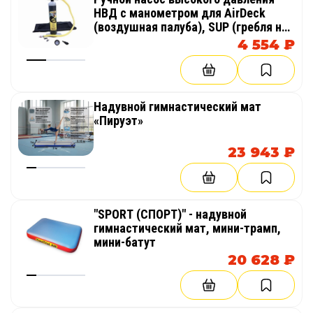
НВД с манометром для AirDeck
(воздушная палуба), SUP (гребля на
доске стоя)
4 554 ₽
Надувной гимнастический мат
«Пируэт»
23 943 ₽
"SPORT (СПОРТ)" - надувной
гимнастический мат, мини-трамп,
мини-батут
20 628 ₽