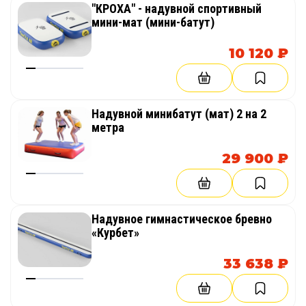
"КРОХА" - надувной спортивный
мини-мат (мини-батут)
10 120 ₽
Надувной минибатут (мат) 2 на 2
метра
29 900 ₽
Надувное гимнастическое бревно
«Курбет»
33 638 ₽