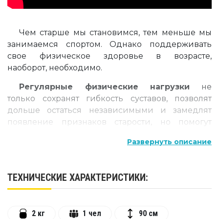
Чем старше мы становимся, тем меньше мы
занимаемся спортом. Однако поддерживать
свое физическое здоровье в возрасте,
наоборот, необходимо.
Регулярные физические нагрузки
не
только сохранят гибкость суставов, позволят
дольше остаться независимыми и замедлят
появление признаков старости, но помогут
повысить энергичность, справиться с
Развернуть описание
некоторыми симптомами болезней и
воспрепятствовать появлению старческих
болей. Благодаря
надувной спортивной
ТЕХНИЧЕСКИЕ ХАРАКТЕРИСТИКИ:
платформе
«Гренни
»
компании
TimeTrial любые физические упражнения вам
будут в радость и принесут массу
2 кг
1 чел
90 см
положительных эмоций.