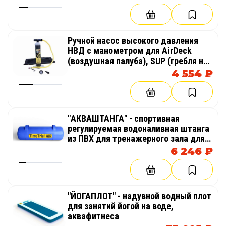
Ручной насос высокого давления
НВД с манометром для AirDeck
(воздушная палуба), SUP (гребля на
доске стоя)
4 554 ₽
"АКВАШТАНГА" - спортивная
регулируемая водоналивная штанга
из ПВХ для тренажерного зала для
тренировки кора, для спорта,
6 246 ₽
фитнеса, кросфита
"ЙОГАПЛОТ" - надувной водный плот
для занятий йогой на воде,
аквафитнеса