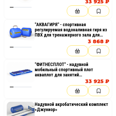
33 925 ₽
"АКВАГИРЯ" - спортивная
регулируемая водоналивная гиря из
ПВХ для тренажерного зала для
тренировки кора, для спорта,
3 868 ₽
фитнеса, кросфита
"ФИТНЕСПЛОТ" - надувной
мобильный спортивный плот
акваплот для занятий
аквафитнесом в бассейне на воде
33 925 ₽
Надувной акробатический комплект
«Джуниор»