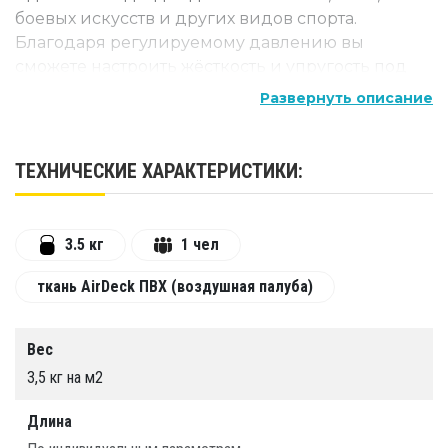
боевых искусств и других видов спорта.
Благодаря регулируемому давлению вы
сможете настроить жёсткость и упругость под
разные виды упражнений. Мобильность, защита
Развернуть описание
швов и бесшумность во время тренировок
делают эту площадку идеальным выбором для
регулярных тренировок любого уровня.
ТЕХНИЧЕСКИЕ ХАРАКТЕРИСТИКИ:
3.5 кг
1 чел
ткань AirDeck ПВХ (воздушная палуба)
Вес
3,5 кг на м2
Длина