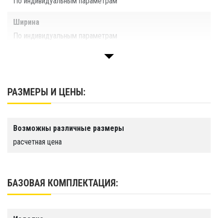
По индивидуальным параметрам
Ширина
По индивидуальным параметрам
Цвет
РАЗМЕРЫ И ЦЕНЫ:
Гарантия
1 год
Возможны различные размеры
Срок службы
расчетная цена
Более 10 лет
Производство
ООО «ТАЙМ ТРИАЛ», г. Санкт-Петербург
БАЗОВАЯ КОМПЛЕКТАЦИЯ: