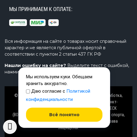
МЫ ПРИНИМАЕМ К ОПЛАТЕ:
Вся информация на сайте о товарах носит справочный
характер и не является публичной офертой в
соответствии с пунктом 2 статьи 437 ГК РФ
Нашли ошибку на сайте?
Выделите текст с ошибкой,
нажмите Ctrl+Enter и напишите нам.
Мы используем куки. Обещаем
хранить аккуратно.
Даю согласие с
Политикой
© Завод TimeTrial (ТаймТриал) - производство, разработка,
конфиденциальности
проектирование надувных изделий, товаров в Санкт-
Петербурге с 2000 г. из ПВХ (PVC), ТПУ (TPU), AIRDECK
Всё понятно
(ВОЗДУШНАЯ ПАЛУБА), OXFORD (ОКСФОРД) ткани для спорта,
активного отдыха на воде и аттракционов. Все права
защищены.