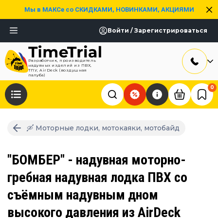
Мы в МАКСе со СКИДКАМИ, НОВИНКАМИ, АКЦИЯМИ
Войти / Зарегистрироваться
Разработчик, производитель
надувных изделий из ПВХ,
ТПУ, AirDeck (воздушная
палуба)
0
🛶 Моторные лодки, мотокаяки, мотобайд
"БОМБЕР" - надувная моторно-
гребная надувная лодка ПВХ со
съёмным надувным дном
высокого давления из AirDeck