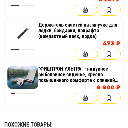
Держатель снастей на липучке для
лодки, байдарки, пакрафта
(компактный каяк, лодка)
473 ₽
"ФИШТРОН УЛЬТРА" - надувное
рыболовное сиденье, кресло
повышенного комфорта с спинкой
из AirDeck (воздушная палуба) в
9 900 ₽
лодку, байдарку, каяк
ПОХОЖИЕ ТОВАРЫ: