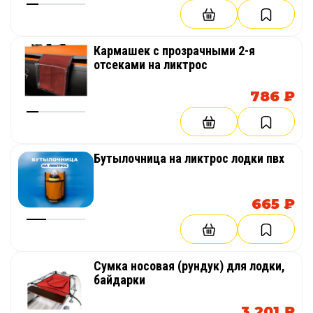
Срок службы
0,1 м2
Более 10 лет
Леер
Кармашек с прозрачными 2-я
Производство
1 шт
отсеками на ликтрос
ООО "Тайм Триал"
786 ₽
Цветовое исполнение
зеленый, черный, голубой, желтый, оранжевый, красный,
серый, синий
Бутылочница на ликтрос лодки пвх
665 ₽
Сумка носовая (рундук) для лодки,
байдарки
3 201 ₽