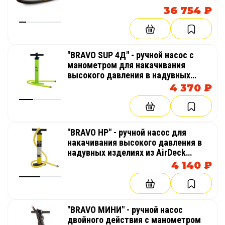
36 754 ₽
"BRAVO SUP 4Д" - ручной насос с
манометром для накачивания
высокого давления в надувных
изделиях из AirDeck (воздушная
4 370 ₽
палуба), SUP (гребля на доске стоя)
"BRAVO HP" - ручной насос для
накачивания высокого давления в
надувных изделиях из AirDeck
(воздушная палуба), SUP (доска для
4 140 ₽
гребли стоя)
"BRAVO МИНИ" - ручной насос
двойного действия с манометром