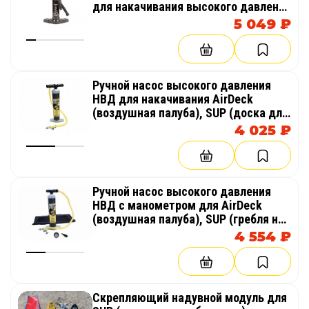
для накачивания высокого давления
в надувных изделиях из AirDeck
5 049 ₽
(воздушная палуба), SUP (гребля на
доске стоя)
Ручной насос высокого давления
НВД для накачивания AirDeck
(воздушная палуба), SUP (доска для
гребли стоя)
4 025 ₽
Ручной насос высокого давления
НВД с манометром для AirDeck
(воздушная палуба), SUP (гребля на
доске стоя)
4 554 ₽
Скрепляющий надувной модуль для