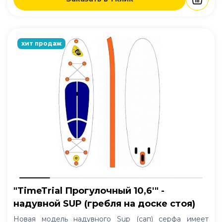
хит продаж
"TimeTrial Прогулочный 10,6'" -
надувной SUP (гребля на доске стоя)
Новая модель надувного Sup (сап) серфа имеет