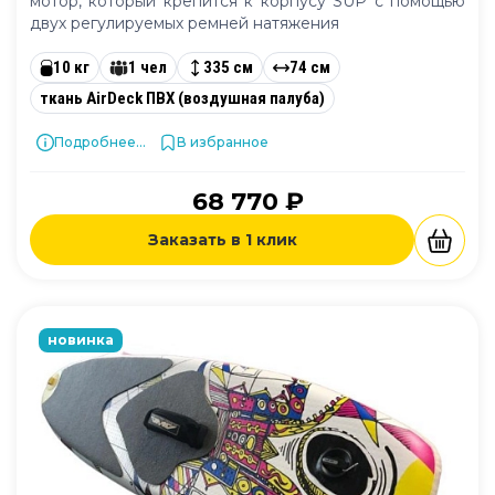
мотор, который крепится к корпусу SUP с помощью
двух регулируемых ремней натяжения
10 кг
1 чел
335 см
74 см
ткань AirDeck ПВХ (воздушная палуба)
Подробнее...
В избранное
68 770 ₽
Заказать в 1 клик
новинка