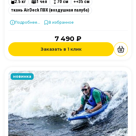
2.5 кг
1 чел
70 см
35 см
ткань AirDeck ПВХ (воздушная палуба)
Подробнее...
В избранное
7 490 ₽
Заказать в 1 клик
новинка