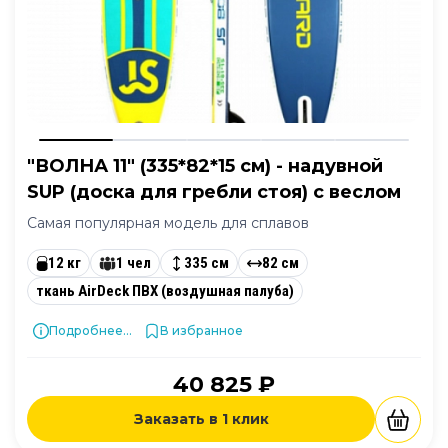
"ВОЛНА 11" (335*82*15 см) - надувной
SUP (доска для гребли стоя) с веслом
Самая популярная модель для сплавов
12 кг
1 чел
335 см
82 см
ткань AirDeck ПВХ (воздушная палуба)
Подробнее...
В избранное
40 825 ₽
Заказать в 1 клик