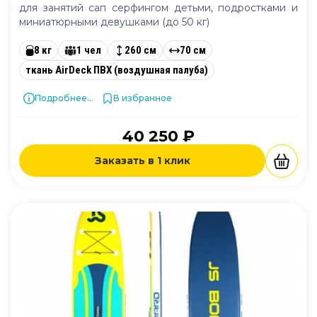
для занятий сап серфингом детьми, подростками и
миниатюрными девушками (до 50 кг)
8 кг
1 чел
260 см
70 см
ткань AirDeck ПВХ (воздушная палуба)
Подробнее...
В избранное
40 250 ₽
Заказать в 1 клик