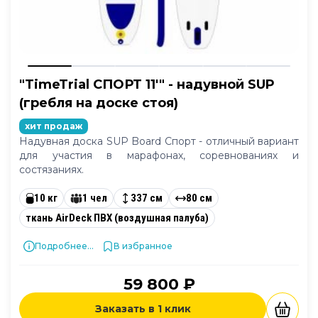
"TimeTrial СПОРТ 11'" - надувной SUP
(гребля на доске стоя)
хит продаж
Надувная доска SUP Board Спорт - отличный вариант
для участия в марафонах, соревнованиях и
состязаниях.
10 кг
1 чел
337 см
80 см
ткань AirDeck ПВХ (воздушная палуба)
Подробнее...
В избранное
59 800 ₽
Заказать в 1 клик