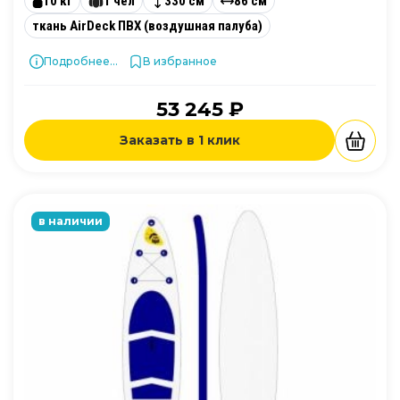
10 кг
1 чел
330 см
86 см
ткань AirDeck ПВХ (воздушная палуба)
Подробнее...
В избранное
53 245 ₽
Заказать в 1 клик
в наличии