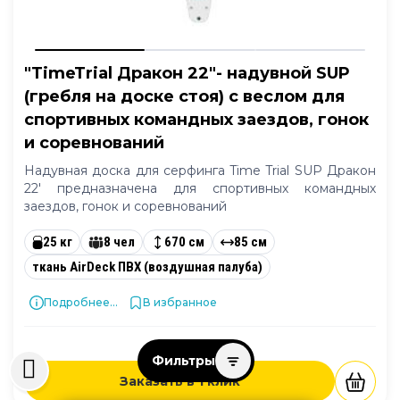
"TimeTrial Дракон 22"- надувной SUP
(гребля на доске стоя) с веслом для
спортивных командных заездов, гонок
и соревнований
Надувная доска для серфинга Time Trial SUP Дракон
22' предназначена для спортивных командных
заездов, гонок и соревнований
25 кг
8 чел
670 см
85 см
ткань AirDeck ПВХ (воздушная палуба)
Подробнее...
В избранное
99 245 ₽
Фильтры
Заказать в 1 клик