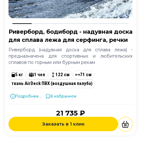
Риверборд, бодиборд - надувная доска
для сплава лежа для серфинга, речки
Риверборд (надувная доска для сплава лежа) -
предназначена для спортивных и любительских
сплавов по горным или бурным рекам
5 кг
1 чел
122 см
71 см
ткань AirDeck ПВХ (воздушная палуба)
Подробнее...
В избранное
21 735 ₽
Заказать в 1 клик