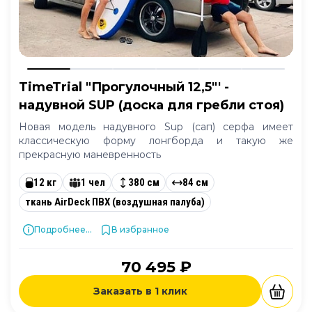
TimeTrial "Прогулочный 12,5"' -
надувной SUP (доска для гребли стоя)
Новая модель надувного Sup (сап) серфа имеет
классическую форму лонгборда и такую же
прекрасную маневренность
12 кг
1 чел
380 см
84 см
ткань AirDeck ПВХ (воздушная палуба)
Подробнее...
В избранное
70 495 ₽
Заказать в 1 клик