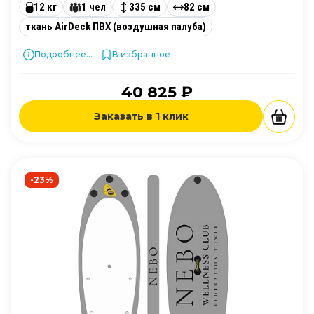
12 кг
1 чел
335 см
82 см
ткань AirDeck ПВХ (воздушная палуба)
Подробнее...
В избранное
40 825 ₽
Заказать в 1 клик
-23%