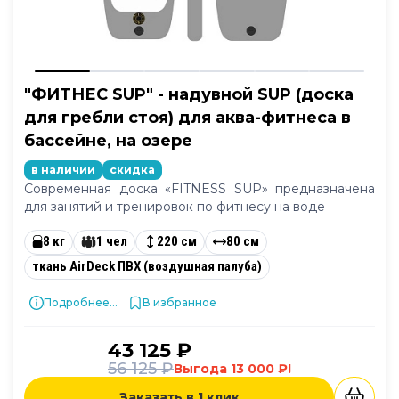
"ФИТНЕС SUP" - надувной SUP (доска
для гребли стоя) для аква-фитнеса в
бассейне, на озере
в наличии
скидка
Современная доска «FITNESS SUP» предназначена
для занятий и тренировок по фитнесу на воде
8 кг
1 чел
220 см
80 см
ткань AirDeck ПВХ (воздушная палуба)
Подробнее...
В избранное
43 125 ₽
56 125 ₽
Выгода 13 000 ₽!
Заказать в 1 клик