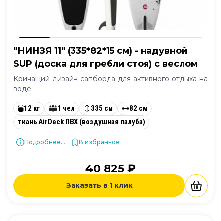
"НИНЗЯ 11" (335*82*15 см) - надувной
SUP (доска для гребли стоя) с веслом
Кричащий дизайн сапборда для активного отдыха на
воде
12 кг
1 чел
335 см
82 см
ткань AirDeck ПВХ (воздушная палуба)
Подробнее...
В избранное
40 825 ₽
Заказать в 1 клик