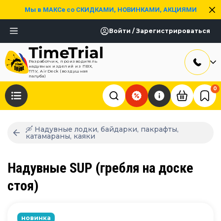
Мы в МАКСе со СКИДКАМИ, НОВИНКАМИ, АКЦИЯМИ
Войти / Зарегистрироваться
Разработчик, производитель
надувных изделий из ПВХ,
ТПУ, AirDeck (воздушная
палуба)
0
🛶 Надувные лодки, байдарки, пакрафты,
катамараны, каяки
Надувные SUP (гребля на доске
стоя)
новинка