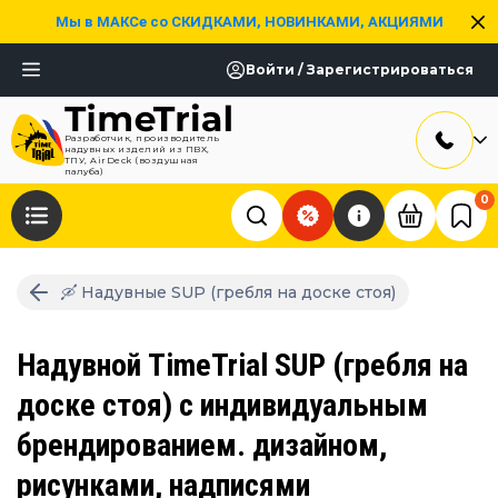
Мы в МАКСе со СКИДКАМИ, НОВИНКАМИ, АКЦИЯМИ
Войти / Зарегистрироваться
Разработчик, производитель
надувных изделий из ПВХ,
ТПУ, AirDeck (воздушная
палуба)
0
🛶 Надувные SUP (гребля на доске стоя)
Надувной TimeTrial SUP (гребля на
доске стоя) с индивидуальным
брендированием. дизайном,
рисунками, надписями