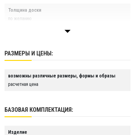
Толщина доски
по желанию
Вместимость
1 - 10 чел.
РАЗМЕРЫ И ЦЕНЫ:
Материал
ПВХ повышенной прочности
Гарантия
возможны различные размеры, формы и образы
1 год
расчетная цена
Срок службы
Более 10 лет
БАЗОВАЯ КОМПЛЕКТАЦИЯ:
Производство
ООО "Тайм Триал", г. Санкт-Петербург
Изделие