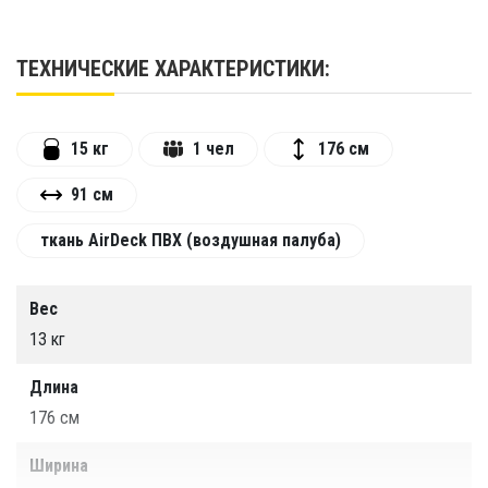
это революционная надувная мобильная ванна,
созданная для тех, кто стремится к
максимальному восстановлению, заботится о
ТЕХНИЧЕСКИЕ ХАРАКТЕРИСТИКИ:
своем здоровье и любит активный образ жизни.
Забудьте о громоздких стационарных купелях –
АРКТИКА приносит силу ледяной воды прямо к
15 кг
1 чел
176 см
вам, куда бы вы ни отправились: домой, на дачу,
в зал или даже на природу.
91 см
ткань AirDeck ПВХ (воздушная палуба)
Почему
АРКТИКА
– ваш идеальный выбор:
1. Максимальная Мобильность и Быстрая
Вес
Установка:
13 кг
Надувается за считанные минуты при
Длина
помощи любого насоса (даже ручного или
176 см
ножного).
Легко сдувается и компактно складывается в
Ширина
прилагаемую сумку для переноски и