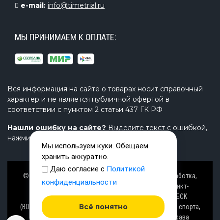
e-mail:
info@timetrial.ru
МЫ ПРИНИМАЕМ К ОПЛАТЕ:
Вся информация на сайте о товарах носит справочный
характер и не является публичной офертой в
соответствии с пунктом 2 статьи 437 ГК РФ
Нашли ошибку на сайте?
Выделите текст с ошибкой,
нажмите Ctrl+Enter и напишите нам.
Мы используем куки. Обещаем
хранить аккуратно.
Даю согласие с
Политикой
© Завод TimeTrial (ТаймТриал) - производство, разработка,
конфиденциальности
проектирование надувных изделий, товаров в Санкт-
Петербурге с 2000 г. из ПВХ (PVC), ТПУ (TPU), AIRDECK
Всё понятно
(ВОЗДУШНАЯ ПАЛУБА), OXFORD (ОКСФОРД) ткани для спорта,
активного отдыха на воде и аттракционов. Все права