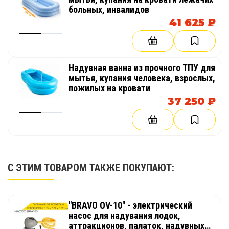
больных, инвалидов
Подарите своему телу и разуму мощь ледяного
41 625 ₽
восстановления и закаливания без сложностей
и ограничений. АРКТИКА – это инвестиция в
ваше здоровье, результаты и свободу.
Надувная ванна из прочного ТПУ для
мытья, купания человека, взрослых,
Откройте для себя силу холода с
АРКТИКОЙ
–
пожилых на кровати
вашим мобильным источником восстановления
37 250 ₽
и бодрости!
С ЭТИМ ТОВАРОМ ТАКЖЕ ПОКУПАЮТ:
"BRAVO OV-10" - электрический
насос для надувания лодок,
аттракционов, палаток, надувных