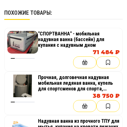
Включает ремонтный набор для быстрого
устранения случайных повреждений.
ПОХОЖИЕ ТОВАРЫ:
5. Универсальность Применения:
"СПОРТВАННА" - мобильная
Восстановление после тренировок:
надувная ванна (бассейн) для
Уменьшайте мышечную боль, воспаление и
купания с надувным дном
ускоряйте регенерацию.
71 484 ₽
Криотерапия и Закаливание: Укрепляйте
иммунитет, повышайте устойчивость к
стрессу, улучшайте кровообращение и
Прочная, долговечная надувная
общее самочувствие.
мобильная ледяная ванна, купель
Спортивный Фитнес: Неотъемлемый
для спортсменов для спорта,
фитнеса, льда из AirDeck
инструмент для серьезных атлетов.
38 750 ₽
(воздушная палуба)
Ментальное Здоровье: Освежающий холод
бодрит, проясняет ум и борется со стрессом.
Надувная ванна из прочного ТПУ для
Ваша "Арктика" ждет вас!
мытья, купания на кровати лежачих