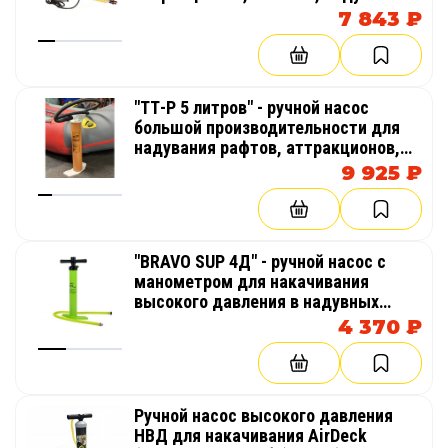
бассейнов
7 843 ₽
"ТТ-Р 5 литров" - ручной насос
большой производительности для
надувания рафтов, аттракционов,
палаток, катамаранов, лодок
9 925 ₽
"BRAVO SUP 4Д" - ручной насос с
манометром для накачивания
высокого давления в надувных
изделиях из AirDeck (воздушная
4 370 ₽
палуба), SUP (гребля на доске стоя)
Ручной насос высокого давления
НВД для накачивания AirDeck