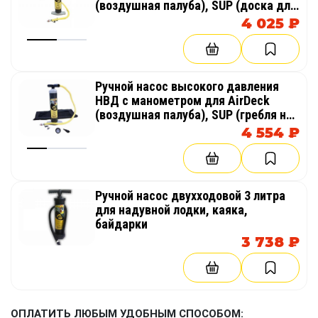
(воздушная палуба), SUP (доска для
гребли стоя)
4 025 ₽
Ручной насос высокого давления
НВД с манометром для AirDeck
(воздушная палуба), SUP (гребля на
доске стоя)
4 554 ₽
Ручной насос двухходовой 3 литра
для надувной лодки, каяка,
байдарки
3 738 ₽
ОПЛАТИТЬ ЛЮБЫМ УДОБНЫМ СПОСОБОМ: