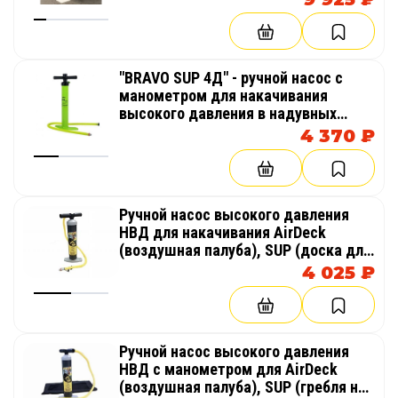
"BRAVO SUP 4Д" - ручной насос с
манометром для накачивания
высокого давления в надувных
изделиях из AirDeck (воздушная
4 370 ₽
палуба), SUP (гребля на доске стоя)
Ручной насос высокого давления
НВД для накачивания AirDeck
(воздушная палуба), SUP (доска для
гребли стоя)
4 025 ₽
Ручной насос высокого давления
НВД с манометром для AirDeck
(воздушная палуба), SUP (гребля на