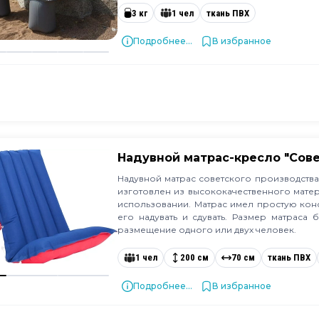
3 кг
1 чел
ткань ПВХ
Подробнее...
В избранное
Надувной матрас-кресло "Сове
Надувной матрас советского производств
изготовлен из высококачественного мате
использовании. Матрас имел простую кон
его надувать и сдувать. Размер матраса
размещение одного или двух человек.
1 чел
200 см
70 см
ткань ПВХ
Подробнее...
В избранное