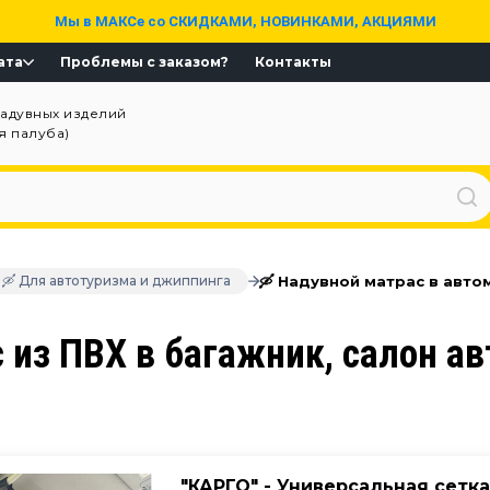
Мы в МАКСе со СКИДКАМИ, НОВИНКАМИ, АКЦИЯМИ
ата
Проблемы с заказом?
Контакты
надувных изделий
ая палуба)
🛶 Надувной матрас в авт
🛶 Для автотуризма и джиппинга
 из ПВХ в багажник, салон а
"КАРГО" - Универсальная сетк