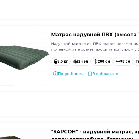
Матрас надувной ПВХ (высота 
Надувной матрас из ПВХ станет незамени
ночевкой и не хотите просыпаться утром с 
3.5 кг
2 чел
200 см
90 см
т
Подробнее...
В избранное
"КАРСОН" - надувной матрас, к