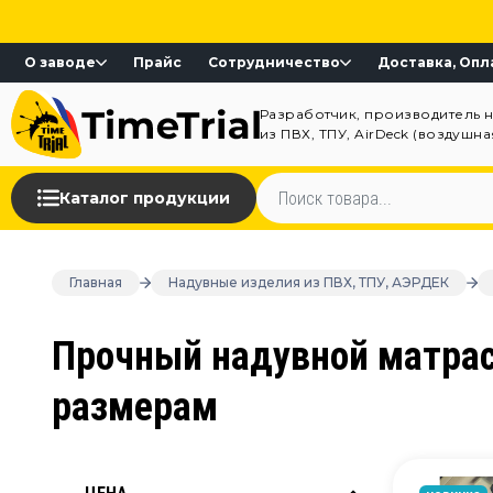
О заводе
Прайс
Сотрудничество
Доставка, Опл
Разработчик, производитель 
из ПВХ, ТПУ, AirDeck (воздушн
Каталог продукции
Главная
Надувные изделия из ПВХ, ТПУ, АЭРДЕК
Прочный надувной матрас
размерам