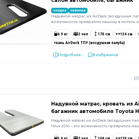
салон автомобиля, багажник
скидка
новинка
Надувной матрас из AirDeck (воздушная пал
возможность превратить машину в мотель з
6.9 кг
2 чел
170 см
134 см
ткань AirDeck ТПУ (воздушная палуба)
Подробнее...
В избранное
17
Надувной матрас, кровать из A
багажник автомобиля Toyota Hi
Надувной матрас из AirDeck (воздушная пал
Hilux 2014 – это возможность превратить м
5.6 кг
2 чел
160 см
130 см