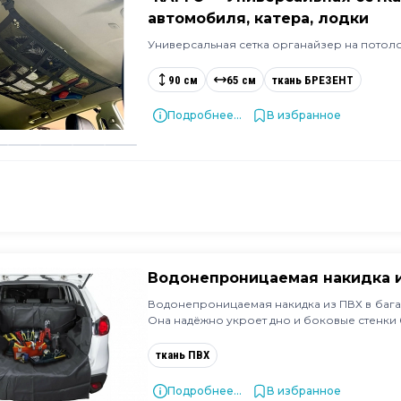
автомобиля, катера, лодки
Универсальная сетка органайзер на потол
90 см
65 см
ткань БРЕЗЕНТ
Подробнее...
В избранное
Водонепроницаемая накидка и
Водонепроницаемая накидка из ПВХ в баг
Она надёжно укроет дно и боковые стенки б
ткань ПВХ
Подробнее...
В избранное