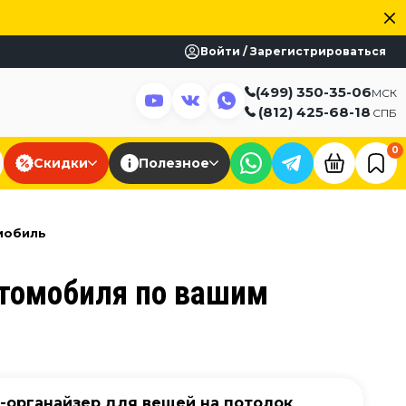
Войти / Зарегистрироваться
(499) 350-35-06
МСК
(812) 425-68-18
СПБ
0
Скидки
Полезное
омобиль
втомобиля по вашим
а-органайзер для вещей на потолок