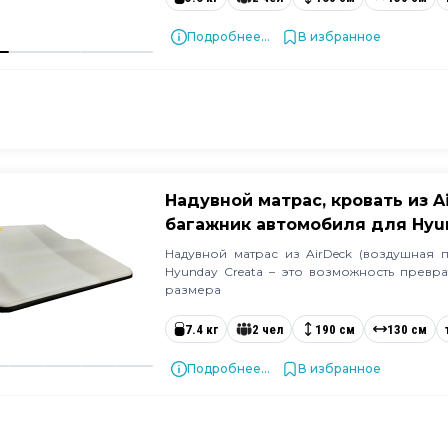
Подробнее...
В избранное
Надувной матрас, кровать из A
багажник автомобиля для Hyu
Надувной матрас из AirDeck (воздушная 
Hyunday Creata – это возможность превр
размера
7.4 кг
2 чел
190 см
130 см
Подробнее...
В избранное