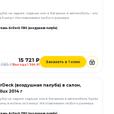
уба) на заднее сиденье или в багажник в автомобиль – это
а 5 минут. Изготавливаем любого размера
ткань AirDeck ПВХ (воздушная палуба)
15 721 ₽
Заказать в 1 клик
 085 ₽
Выгода 1 364 ₽!
irDeck (воздушная палуба) в салон,
lux 2014 г
уба) на заднее сиденье или в багажник в автомобиль Toyota
ашину в мотель за 5 минут. Изготавливаем любого размера
ткань AirDeck ПВХ (воздушная палуба)