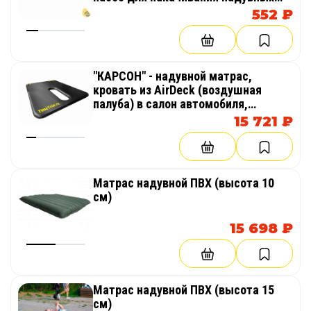
баллонов, лодок, SUP (гребля на
552 ₽
доске стоя)
"КАРСОН" - надувной матрас,
кровать из AirDeck (воздушная
палуба) в салон автомобиля,
багажник
15 721 ₽
Матрас надувной ПВХ (высота 10
см)
15 698 ₽
Матрас надувной ПВХ (высота 15
см)