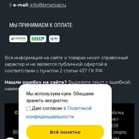
e-mail:
info@timetrial.ru
МЫ ПРИНИМАЕМ К ОПЛАТЕ:
Вся информация на сайте о товарах носит справочный
характер и не является публичной офертой в
соответствии с пунктом 2 статьи 437 ГК РФ
Нашли ошибку на сайте?
Выделите текст с ошибкой,
нажмите Ctrl+Enter и напишите нам.
Мы используем куки. Обещаем
хранить аккуратно.
Даю согласие с
Политикой
© Завод TimeTrial (ТаймТриал) - производство, разработка,
конфиденциальности
проектирование надувных изделий, товаров в Санкт-
Петербурге с 2000 г. из ПВХ (PVC), ТПУ (TPU), AIRDECK
Всё понятно
(ВОЗДУШНАЯ ПАЛУБА), OXFORD (ОКСФОРД) ткани для спорта,
активного отдыха на воде и аттракционов. Все права