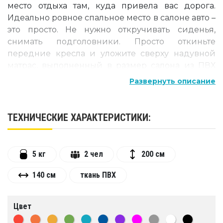
место отдыха там, куда привела вас дорога.
Идеально ровное спальное место в салоне авто –
это просто. Не нужно откручивать сиденья,
снимать подголовники. Просто откиньте
передние кресла и уложите сверху надувной
матрас, выполненный в размер салона из ПВХ
ткани, создающей упругую непрогибающуюся
Развернуть описание
поверхность.
Особенности матраса в салон автомобиля
ТЕХНИЧЕСКИЕ ХАРАКТЕРИСТИКИ:
Надувной матрас в салон автомобиля
изготавливается под заказ:
5 кг
2 чел
200 см
· с учётом размеров и конфигурации салона;
140 см
ткань ПВХ
· с вниманием к пожеланиям заказчика, в том
числе относительно цвета изделия;
Цвет
· с возможностью нанести брендирование –
надпись, логотип, рекламу.