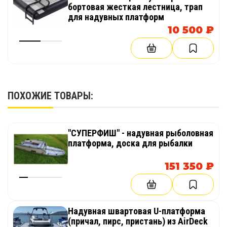
бортовая жесткая лестница, трап
современная плавучая инфраструктура,
для надувных платформ
сочетающая причал, лаунж-пространство и
10 500 ₽
защищённую купальную зону. Он повышает
уровень сервиса, расширяет возможности
использования акватории и создаёт комфорт
там, где раньше была только вода.
ПОХОЖИЕ ТОВАРЫ:
"СУПЕРФИШ" - надувная рыболовная
платформа, доска для рыбалки
151 350 ₽
Надувная швартовая U-платформа
(причал, пирс, пристань) из AirDeck