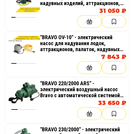
надувных изделий, аттракционов,
палаток, бассейнов
31 050 ₽
"BRAVO OV-10" - электрический
насос для надувания лодок,
аттракционов, палаток, надувных
бассейнов
7 843 ₽
"BRAVO 220/2000 ARS" -
электрический воздушный насос
Bravo с автоматической системой
поддержания давления в надувном
33 650 ₽
изделие, пневмокаркасной палатке
"BRAVO 230/2000" - электрический