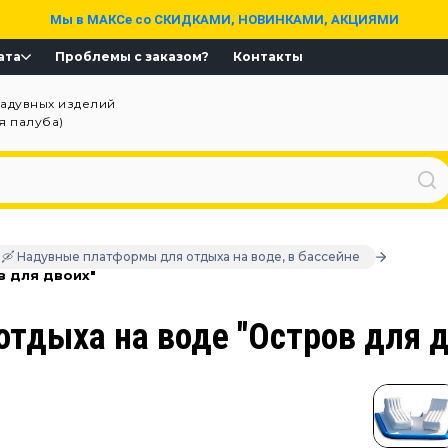
Мы в МАКСе со СКИДКАМИ, НОВИНКАМИ, АКЦИЯМИ
ата
Проблемы с заказом?
Контакты
надувных изделий
ая палуба)
🛶 Надувные платформы для отдыха на воде, в бассейне
в для двоих"
тдыха на воде "Остров для д