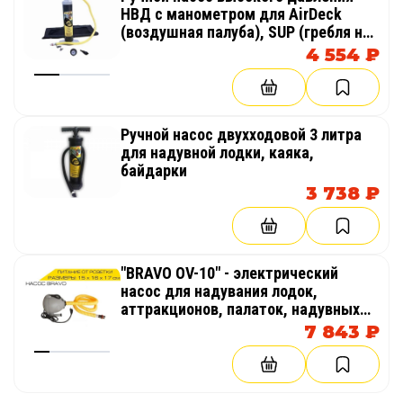
НВД с манометром для AirDeck
(воздушная палуба), SUP (гребля на
доске стоя)
4 554 ₽
Ручной насос двухходовой 3 литра
для надувной лодки, каяка,
байдарки
3 738 ₽
"BRAVO OV-10" - электрический
насос для надувания лодок,
аттракционов, палаток, надувных
бассейнов
7 843 ₽