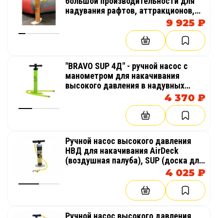
большой производительности для
надувания рафтов, аттракционов,
палаток, катамаранов, лодок
9 925 ₽
"BRAVO SUP 4Д" - ручной насос с
манометром для накачивания
высокого давления в надувных
изделиях из AirDeck (воздушная
4 370 ₽
палуба), SUP (гребля на доске стоя)
Ручной насос высокого давления
НВД для накачивания AirDeck
(воздушная палуба), SUP (доска для
гребли стоя)
4 025 ₽
Ручной насос высокого давления