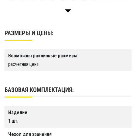
и развлечений на борту яхты.
Гарантия
1 год
РАЗМЕРЫ И ЦЕНЫ:
Срок службы
Более 10 лет
Возможны различные размеры
Производство
расчетная цена
ООО "Тайм Триал"
БАЗОВАЯ КОМПЛЕКТАЦИЯ:
Изделие
1 шт.
Чехол для хранения