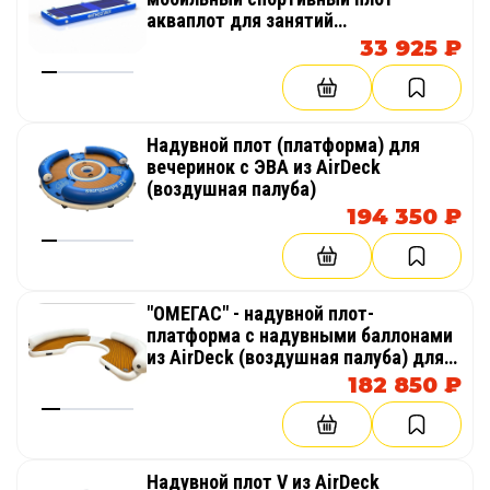
акваплот для занятий
аквафитнесом в бассейне на воде
33 925 ₽
Надувной плот (платформа) для
вечеринок с ЭВА из AirDeck
(воздушная палуба)
194 350 ₽
"ОМЕГАС" - надувной плот-
платформа с надувными баллонами
из AirDeck (воздушная палуба) для
отдыха на воде
182 850 ₽
Надувной плот V из AirDeck