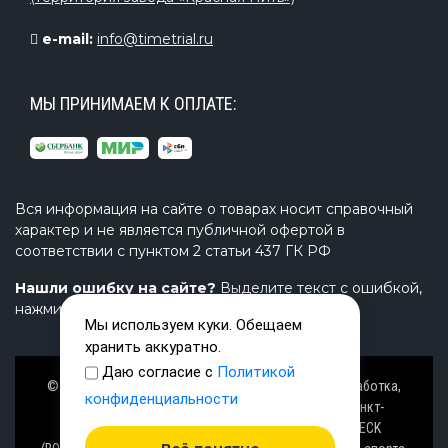
e-mail:
info@timetrial.ru
МЫ ПРИНИМАЕМ К ОПЛАТЕ:
Вся информация на сайте о товарах носит справочный
характер и не является публичной офертой в
соответствии с пунктом 2 статьи 437 ГК РФ
Нашли ошибку на сайте?
Выделите текст с ошибкой,
нажмите Ctrl+Enter и напишите нам.
Мы используем куки. Обещаем
хранить аккуратно.
Даю согласие с
Политикой
© Завод TimeTrial (ТаймТриал) - производство, разработка,
конфиденциальности
проектирование надувных изделий, товаров в Санкт-
Петербурге с 2000 г. из ПВХ (PVC), ТПУ (TPU), AIRDECK