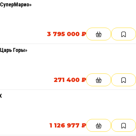
«СуперМарио»
3 795 000 ₽
«Царь Горы»
271 400 ₽
Х
1 126 977 ₽