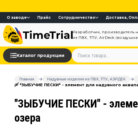
О заводе
Прайс
Сотрудничество
Доставка, Опл
Разработчик, производитель 
из ПВХ, ТПУ, AirDeck (воздушн
Каталог продукции
Главная
Надувные изделия из ПВХ, ТПУ, АЭРДЕК
🛶 "ЗЫБУЧИЕ ПЕСКИ" - элемент для надувного аквап
"ЗЫБУЧИЕ ПЕСКИ" - элемен
озера