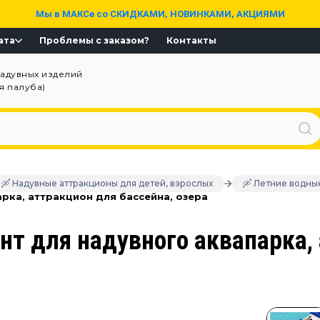
Мы в МАКСе со СКИДКАМИ, НОВИНКАМИ, АКЦИЯМИ
ата
Проблемы с заказом?
Контакты
надувных изделий
ая палуба)
🛶 Надувные аттракционы для детей, взрослых
🛶 Летние водны
арка, аттракцион для бассейна, озера
т для надувного аквапарка, 