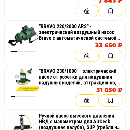
7 843 ₽
"BRAVO 220/2000 ARS" -
электрический воздушный насос
Bravo с автоматической системой
поддержания давления в надувном
33 650 ₽
изделие, пневмокаркасной палатке
"BRAVO 230/1000" - электрический
насос от розетки для надувания
надувных изделий, аттракционов,
палаток, бассейнов
31 050 ₽
Ручной насос высокого давления
НВД с манометром для AirDeck
(воздушная палуба), SUP (гребля на