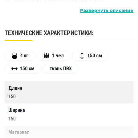
установлены две ручки для удобства
использования, а так же леерный рым, для
Развернуть описание
привязки балластного груза, якоря, для
буксировки или швартовки.
ТЕХНИЧЕСКИЕ ХАРАКТЕРИСТИКИ:
Особенности:
Прочность и долговечность: лодка
4 кг
1 чел
150 см
изготовлена из высококачественного ПВХ
материала, устойчивого к механическим
150 см
ткань ПВХ
повреждениям и воздействию воды.
Устойчивость: восьмигранная форма
Длина
обеспечивает отличную устойчивость на
150
воде, что делает лодку безопасной и
удобной в использовании.
Ширина
Лёгкость и компактность: благодаря своей
150
конструкции, лодка легко складывается и
занимает мало места при хранении и
Материал