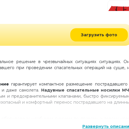
Загрузить фото
льное решение в чрезвычайных ситуациях ситуациях. О
авшего при проведении спасательных операций на суше, 
ение
гарантирует компактное размещение пострадавшего
а и даже самолета.
Надувные спасательные носилки М
ным и предохранительными клапанами, быстро фиксируемы
безопасный и комфортный перенос пострадавшего на длинн
и
оборудованы удобными ручками по правому и левому кра
учным насосом всего за 1 минуту. В комплект к
носилк
Развернуть описан