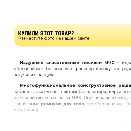
КУПИЛИ ЭТОТ ТОВАР?
Разместите фото на нашем сайте!
Надувные спасательные носилки МЧС
– идеа
обеспечивает безопасную транспортировку пострад
воде или в воздухе.
Многофункциональное конструктивное реш
кабине спасательного автомобиля, катера, вертолет
изготавливаются из ткани ПВХ. Они оснащены вход
привязными
ремнями для тела
, это обеспечивает 
расстояния.
Для более комфортной транспортировки
носилк
Накачивание
надувных носилок
осуществляется р