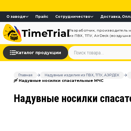
О заводе
Прайс
Сотрудничество
Доставка, Опл
Разработчик, производитель 
из ПВХ, ТПУ, AirDeck (воздушн
Каталог продукции
Главная
Надувные изделия из ПВХ, ТПУ, АЭРДЕК
🛶 Надувные носилки спасательные МЧС
Надувные носилки спаса