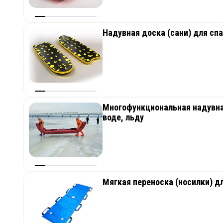
Надувная доска (сани) для с
Многофункциональная надувна
воде, льду
Мягкая переноска (носилки) д