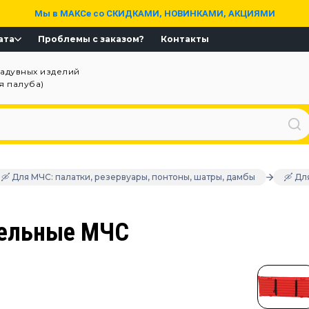
Мы в МАКСе со СКИДКАМИ, НОВИНКАМИ, АКЦИЯМИ
ата
Проблемы с заказом?
Контакты
надувных изделий
ая палуба)
🛶 Для МЧС: палатки, резервуары, понтоны, шатры, дамбы
🛶 Дл
тельные МЧС