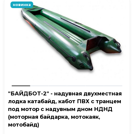
новинка
"БАЙДБОТ-2" - надувная двухместная
лодка катабайд, кабот ПВХ с транцем
под мотор с надувным дном НДНД
(моторная байдарка, мотокаяк,
мотобайд)