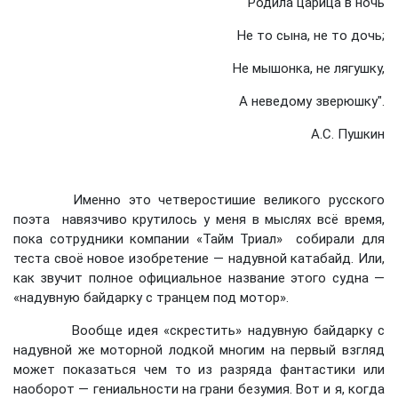
"Родила царица в ночь
Не то сына, не то дочь;
Не мышонка, не лягушку,
А неведому зверюшку".
А.С. Пушкин
Именно это четверостишие великого русского
поэта навязчиво крутилось у меня в мыслях всё время,
пока сотрудники компании «Тайм Триал» собирали для
теста своё новое изобретение — надувной катабайд. Или,
как звучит полное официальное название этого судна —
«надувную байдарку с транцем под мотор».
Вообще идея «скрестить» надувную байдарку с
надувной же моторной лодкой многим на первый взгляд
может показаться чем то из разряда фантастики или
наоборот — гениальности на грани безумия. Вот и я, когда