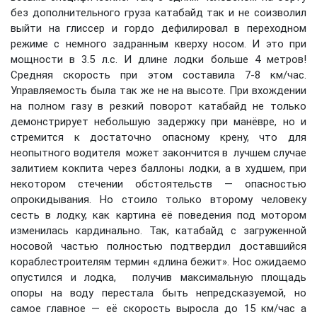
без дополнительного груза катабайд так и не соизволил
выйти на глиссер и гордо дефилировал в переходном
режиме с немного задранным кверху носом. И это при
мощности в 3.5 л.с. И длине лодки больше 4 метров!
Средняя скорость при этом составила 7-8 км/час.
Управляемость была так же не на высоте. При вхождении
на полном газу в резкий поворот катабайд не только
демонстрирует небольшую задержку при манёвре, но и
стремится к достаточно опасному крену, что для
неопытного водителя может закончится в лучшем случае
залитием кокпита через баллоны лодки, а в худшем, при
некотором стечении обстоятельств — опасностью
опрокидывания. Но стоило только второму человеку
сесть в лодку, как картина её поведения под мотором
изменилась кардинально. Так, катабайд с загруженной
носовой частью полностью подтвердил доставшийся
кораблестроителям термин «длина бежит». Нос ожидаемо
опустился и лодка, получив максимальную площадь
опоры на воду перестала быть непредсказуемой, но
самое главное — её скорость выросла до 15 км/час а