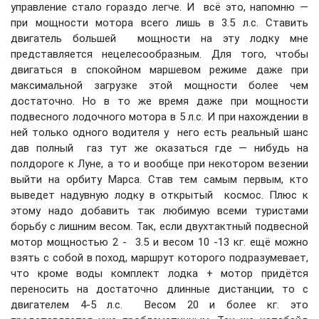
управление стало гораздо легче. И всё это, напомню —
при мощности мотора всего лишь в 3.5 л.с. Ставить
двигатель большей мощности на эту лодку мне
представляется нецелесообразным. Для того, чтобы
двигаться в спокойном маршевом режиме даже при
максимальной загрузке этой мощности более чем
достаточно. Но в то же время даже при мощности
подвесного лодочного мотора в 5 л.с. И при нахождении в
ней только одного водителя у него есть реальный шанс
дав полный газ тут же оказаться где — нибудь на
полдороге к Луне, а то и вообще при некотором везении
выйти на орбиту Марса. Став тем самым первым, кто
выведет надувную лодку в открытый космос. Плюс к
этому надо добавить так любимую всеми туристами
борьбу с лишним весом. Так, если двухтактный подвесной
мотор мощностью 2 - 3.5 и весом 10 -13 кг. ещё можно
взять с собой в поход, маршрут которого подразумевает,
что кроме воды комплект лодка + мотор придётся
переносить на достаточно длинные дистанции, то с
двигателем 4-5 л.с. Весом 20 и более кг. это