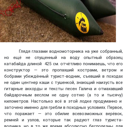
Глядя глазами водномоторника на уже собранный,
но ещё не спущенный на воду опытный образец
катабайда длиной 425 см. отчётливо понимаешь, что его
конструктор — это пропахший кострами, ветром и
бобрами убеждённый турист-водник, съевший в походах
не один центнер каши с тушенкой, знающий наизусть все
гитарные аккорды и тексты песен Галича и отмахавший
байдарочным веслом не одну сотню (а то и тысячу)
километров. Настолько всё в этой лодке продуманно и
заточено именно для гребли в походных условиях. Первое,
что поражает — это обилие всевозможных верёвок,
ремней и узлов, которые так радуют глаз туриста-
водника, но в то же время абсолютно бесполезны для