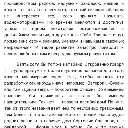
производством рафтов, надувных байдарок, каяков и
каноэ. То есть того сегмента, который никаким образом
не интересует тех, кого принято называть
водномоторниками. Но времена меняются и достигнув
успеха в одном некоторые останавливаются в
дальнейшем развитии, а другие, как «Тайм Триал» — ищут
применение своим знаниям, умениям и навыкам в смежных
направлениях. И такое развитие зачастую приводит к
весьма любопытным и непредсказуемым результатам.
Взять хотя бы тот же катабайд. Откровенно говоря
- трудно придумать более неудачное название для этого
класса маломерных судов. Нет, чтобы назвать эту
разработку как нибудь иначе, например «Ветерок», «Буран»
или там «Дикий вепрь — покоритель стихий». Со временем
название бы прижилось и стало бы именем
нарицательным. Так нет — назвали катабайдом! По мне,
так от этого названия веет чем то неуловимо тревожным.
Тем более, что с катамаранами этот новый класс судов
роднит разве что наличие двух бортовых баллонов, а с
байдаркой — форма носа и абрис. Да и то весьма