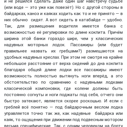
и не решился сделать даже один шаг навстречу судьбе
(или воде — это уже как повезёт). Но с другой стороны в
байдарках, каноэ и каяках ходить как то и не принято — в
них обычно сидят. А вот сидеть в катабайде — удобно.
Так, для размещения водителя имеется банка с
возможностью её регулировки по длине кокпита. Причём
ширина этой банки гораздо шире, чем у классических
надувных моторных лодок. Пассажиры (или будет
правильнее назвать их гребцами?) размещаются на
удобных надувных креслах. При этом не смотря на крайне
небольшое расстояние от верха сидений до дна кокпита
благодаря общей длине лодки все пассажиры имеют
возможность полностью вытянуть ноги вперёд, а это
обстоятельство по сравнению с надувными лодками
классической компоновки, где колени должны быть
постоянно согнуты и ноги поджаты под себя, отчего они
быстро затекают, является скорее роскошью. И если с
греблей всё понятно — под байдарочным веслом лодка
управляется точно так же, как надувные байдарка или
каяк, то ощущения при движении под подвесным мотором
весьма специфические. Так, с одним человеком на борту