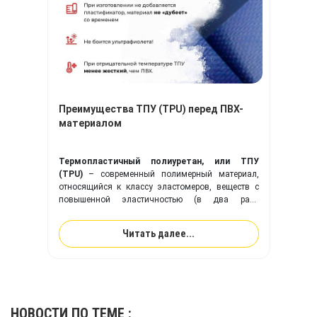
Преимущества ТПУ (TPU) перед ПВХ-
материалом
Термопластичный полиуретан, или ТПУ
(TPU)
– современный полимерный материал,
относящийся к классу эластомеров, веществ с
повышенной эластичностью (в два раза
эластичнее резины). Ткань с покрытием из
ТПУ
идеально подходит для изготовления надувного
Читать далее...
оборудования, и превосходит привычную ПВХ-
ткань по многим ключевым показателям.
НОВОСТИ
ПО ТЕМЕ :