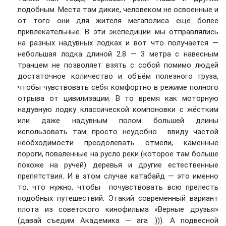
подобным. Места там дикие, человеком не освоенные и
от того они для жителя мегаполиса ещё более
привлекательные. В эти экспедиции мы отправлялись
на разных надувных лодках и вот что получается —
небольшая лодка длиной 2.8 — 3 метра с навесным
транцем не позволяет взять с собой помимо людей
достаточное количество и объём полезного груза,
чтобы чувствовать себя комфортно в режиме полного
отрыва от цивилизации. В то время как моторную
надувную лодку классической компоновки с жёстким
или даже надувным полом большей длины
использовать там просто неудобно ввиду частой
необходимости преодолевать отмели, каменные
пороги, поваленные на русло реки (которое там больше
похоже на ручей) деревья и другие естественные
препятствия. И в этом случае катабайд — это именно
то, что нужно, чтобы почувствовать всю прелесть
подобных путешествий. Этакий современный вариант
плота из советского кинофильма «Верные друзья»
(давай съедим Академика — ага :))). А подвесной