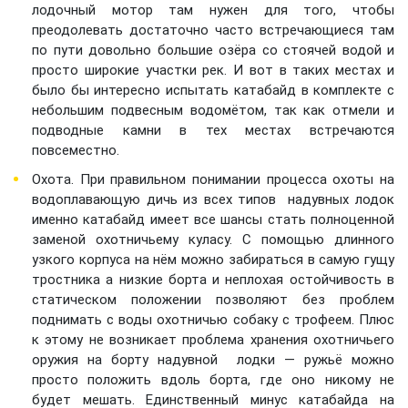
лодочный мотор там нужен для того, чтобы
преодолевать достаточно часто встречающиеся там
по пути довольно большие озёра со стоячей водой и
просто широкие участки рек. И вот в таких местах и
было бы интересно испытать катабайд в комплекте с
небольшим подвесным водомётом, так как отмели и
подводные камни в тех местах встречаются
повсеместно.
Охота. При правильном понимании процесса охоты на
водоплавающую дичь из всех типов надувных лодок
именно катабайд имеет все шансы стать полноценной
заменой охотничьему куласу. С помощью длинного
узкого корпуса на нём можно забираться в самую гущу
тростника а низкие борта и неплохая остойчивость в
статическом положении позволяют без проблем
поднимать с воды охотничью собаку с трофеем. Плюс
к этому не возникает проблема хранения охотничьего
оружия на борту надувной лодки — ружьё можно
просто положить вдоль борта, где оно никому не
будет мешать. Единственный минус катабайда на