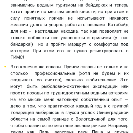
занимались водным туризмом на байдарках и теперь
хотят пройти по местам своей юности, но при этом в
силу понятных причин не испытывают никакого
желания долго и упорно работать вёслами. Катабайд
для них - настоящая находка, так как позволяет не
только соблюсти все условности и приличия (у нас
байдарка!) но и пройти маршрут с комфортом под
мотором. При этом его не нужно регистрировать в
ГИМС!
Это конечно же сплавы. Причём сплавы не только и не
столько профессиональные (хотя не будем и их
скидывать со счетов), сколько любительские. Это
могут быть рыболовно-охотничьи экспедиции или
просто походы по труднодоступным водным артериям.
На это мысль меня натолкнул собственный опыт —
дело в том, что практически каждый год я с группой
товарищей выбираюсь в глухой уголок Ленинградской
области на самой границе с Вологодчиной для того,
чтобы сплавится по местным лесным речкам. Например
таким как Лидь, верховья реки Паша и другим