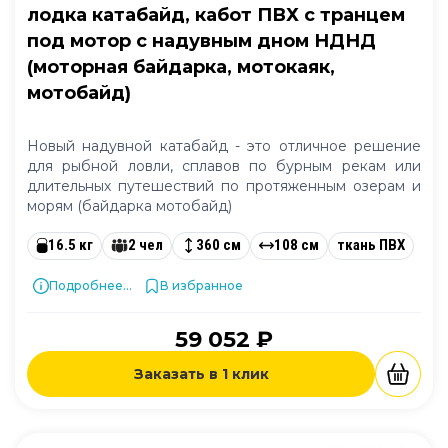
лодка катабайд, кабот ПВХ с транцем
под мотор с надувным дном НДНД
(моторная байдарка, мотокаяк,
мотобайд)
Новый надувной катабайд - это отличное решение
для рыбной ловли, сплавов по бурным рекам или
длительных путешествий по протяженным озерам и
морям (байдарка мотобайд)
16.5 кг
2 чел
360 см
108 см
ткань ПВХ
Подробнее...
В избранное
59 052 ₽
Заказать в 1 клик