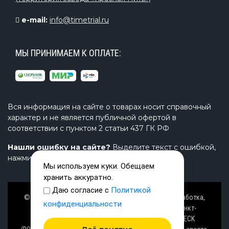
e-mail:
info@timetrial.ru
МЫ ПРИНИМАЕМ К ОПЛАТЕ:
Вся информация на сайте о товарах носит справочный
характер и не является публичной офертой в
соответствии с пунктом 2 статьи 437 ГК РФ
Нашли ошибку на сайте?
Выделите текст с ошибкой,
нажмите Ctrl+Enter и напишите нам.
Мы используем куки. Обещаем
хранить аккуратно.
Даю согласие с
Политикой
© Завод TimeTrial (ТаймТриал) - производство, разработка,
конфиденциальности
проектирование надувных изделий, товаров в Санкт-
Петербурге с 2000 г. из ПВХ (PVC), ТПУ (TPU), AIRDECK