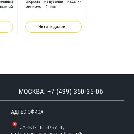
ейный
скорость надувания изделий
используется, почему
чений
минимум в 2 раза
важен, преимущества
Читать далее...
МОСКВА:
+7 (499) 350-35-06
АДРЕС ОФИСА:
САНКТ-ПЕТЕРБУРГ
,
ул. Гельсингфорсская, д.3, оф. 535