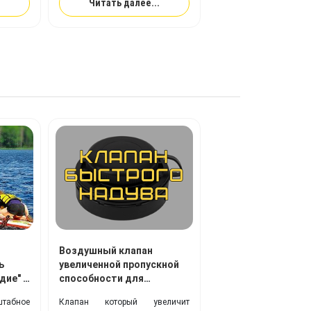
Читать далее...
два раза эластичнее резины).
Ткань с покрытием из
ТПУ
идеально подходит для
изготовления надувного
оборудования, и превосходит
привычную ПВХ-ткань по
многим ключевым показателям.
Воздушный клапан
ь
увеличенной пропускной
дие" с
способности для
надувных изделий Bravo
штабное
Клапан который увеличит
260 H.V.: где