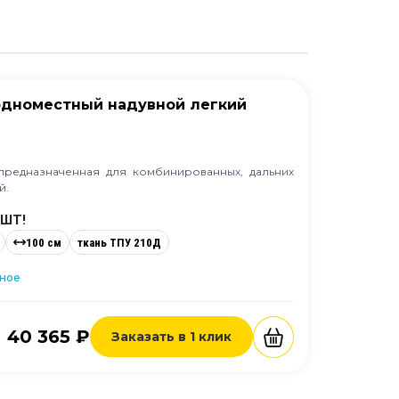
 одноместный надувной легкий
 предназначенная для комбинированных, дальних
й.
 ШТ!
100 см
ткань ТПУ 210Д
нное
40 365 ₽
Заказать в 1 клик