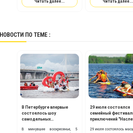
Читать далее...
Читать далее...
немногие.
НОВОСТИ
ПО ТЕМЕ :
В Петербурге впервые
29 июля состоялся
состоялось шоу
семейный фестивал
самодельных
приключений "Насле
плавательных
TimeTrial!
В минувшее воскресенье, 5
29 июля состоялось мас
конструкций «Заплыв»