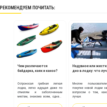
РЕКОМЕНДУЕМ
ПОЧИТАТЬ
:
Чем различаются
Надувное или жестк
байдарка, каяк и каноэ?
дно в лодку: что лу
Остроносая гребная легкая
Многие пользовате
лодка, легко идущая даже по
покупке новой лодки з
отмелям и заболоченным
вопросом о том, как
местам, знакома всем, однако
лучше.
что это – байдарка, каяк или
каноэ – определить могут