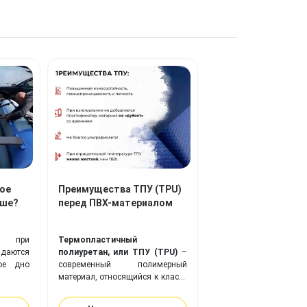
ое
Преимущества ТПУ (TPU)
чше?
перед ПВХ-материалом
ли при
Термопластичный
адаются
полиуретан, или ТПУ (TPU)
–
ое дно
современный полимерный
материал, относящийся к классу
эластомеров, веществ с
повышенной эластичностью (в