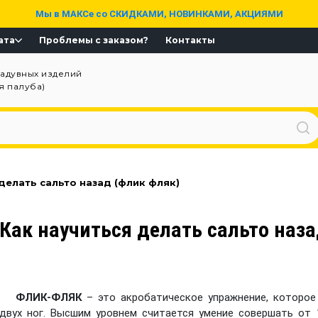
Мы в МАКСе со СКИДКАМИ, НОВИНКАМИ, АКЦИЯМИ
ата
Проблемы с заказом?
Контакты
надувных изделий
ая палуба)
делать сальто назад (флик фляк)
Как научиться делать сальто наза
ФЛИК-ФЛЯК
– это акробатическое упражнение, которо
двух ног. Высшим уровнем считается умение совершать от