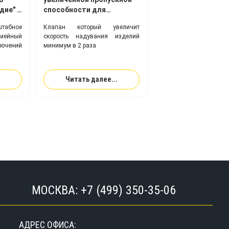
дие" с
способности для
надувных изделий Bravo
штабное
Клапан который увеличит
260 H.V.: где
ейный
скорость надувания изделий
используется, почему
чений
минимум в 2 раза
важен, преимущества
Читать далее...
МОСКВА:
+7 (499) 350-35-06
АДРЕС ОФИСА: