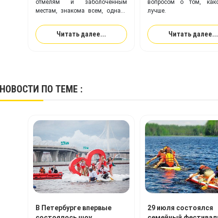
отмелям и заболоченным
вопросом о том, как
местам, знакома всем, однако
лучше.
что это – байдарка, каяк или
каноэ – определить могут
Читать далее...
Читать далее...
немногие.
НОВОСТИ
ПО ТЕМЕ :
В Петербурге впервые
29 июля состоялся
состоялось шоу
семейный фестивал