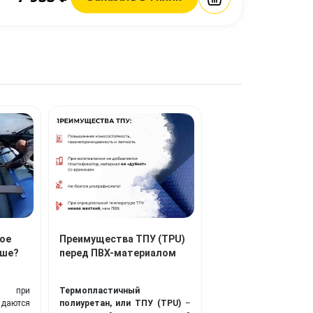
ое
Преимущества ТПУ (TPU)
чше?
перед ПВХ-материалом
ли при
Термопластичный
адаются
полиуретан, или ТПУ (TPU)
–