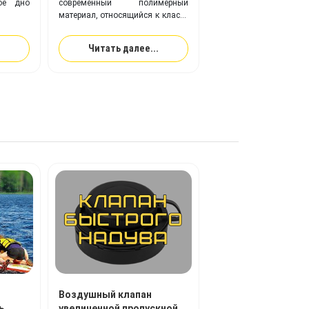
ое дно
современный полимерный
материал, относящийся к классу
эластомеров, веществ с
повышенной эластичностью (в
Читать далее...
два раза эластичнее резины).
Ткань с покрытием из
ТПУ
идеально подходит для
изготовления надувного
оборудования, и превосходит
привычную ПВХ-ткань по
многим ключевым показателям.
Воздушный клапан
ь
увеличенной пропускной