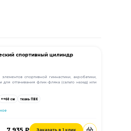
еский спортивный цилиндр
 элементов спортивной гимнастики, акробатики,
и для оттачивания флик-фляка (сальто назад) или
60 см
ткань ПВХ
нное
7 935 ₽
Заказать в 1 клик