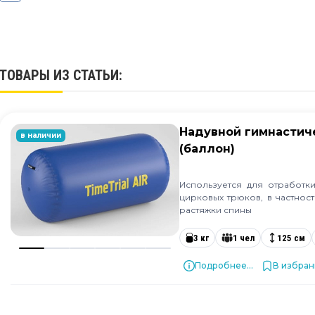
ТОВАРЫ ИЗ СТАТЬИ:
Надувной гимнастич
в наличии
(баллон)
Используется для отработки
цирковых трюков, в частност
растяжки спины
3 кг
1 чел
125 см
Подробнее...
В избра