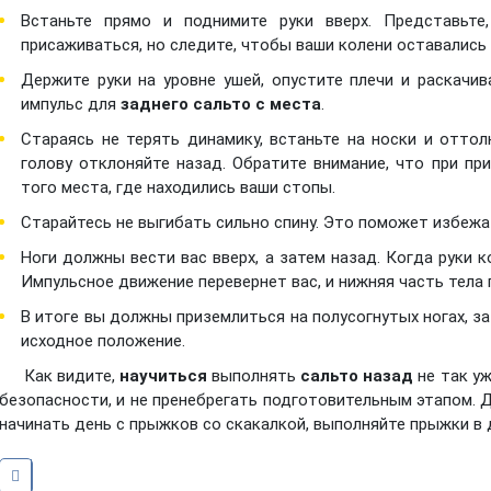
Встаньте прямо и поднимите руки вверх. Представьте
присаживаться, но следите, чтобы ваши колени оставались 
Держите руки на уровне ушей, опустите плечи и раскачи
импульс для
заднего сальто с места
.
Стараясь не терять динамику, встаньте на носки и оттол
голову отклоняйте назад. Обратите внимание, что при п
того места, где находились ваши стопы.
Старайтесь не выгибать сильно спину. Это поможет избеж
Ноги должны вести вас вверх, а затем назад. Когда руки к
Импульсное движение перевернет вас, и нижняя часть тела 
В итоге вы должны приземлиться на полусогнутых ногах, за
исходное положение.
Как видите,
научиться
выполнять
сальто назад
не так у
безопасности, и не пренебрегать подготовительным этапом.
начинать день с прыжков со скакалкой, выполняйте прыжки в 