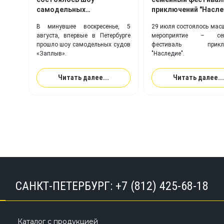
самодельных
приключений "Насле
плавательных
TimeTrial!
В минувшее воскресенье, 5
29 июля состоялось мас
конструкций «Заплыв»
августа, впервые в Петербурге
мероприятие – сем
прошло шоу самодельных судов
фестиваль приклю
«Заплыв».
"Наследие".
Читать далее...
Читать далее...
САНКТ-ПЕТЕРБУРГ:
+7 (812) 425-68-18
Каталог с продукцией