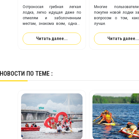
Остроносая гребная легкая
Многие пользовате
лодка, легко идущая даже по
покупке новой лодки з
отмелям и заболоченным
вопросом о том, как
местам, знакома всем, однако
лучше.
что это – байдарка, каяк или
каноэ – определить могут
Читать далее...
Читать далее...
немногие.
НОВОСТИ
ПО ТЕМЕ :