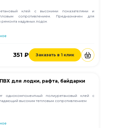
ретановый клей с высокими показателями и
ловым сопротивлением. Предназначен для
я ремонта надувных лодок
нное
351 ₽
Заказать в 1 клик
ПВХ для лодки, рафта, байдарки
ит однокомпонентный полиуретановый клей с
бладающий высоким тепловым сопротивлением
нное