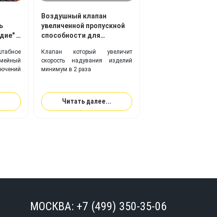
Воздушный клапан
ь
увеличенной пропускной
дие" с
способности для
надувных изделий Bravo
штабное
Клапан который увеличит
260 H.V.: где
ейный
скорость надувания изделий
используется, почему
чений
минимум в 2 раза
важен, преимущества
Читать далее...
МОСКВА:
+7 (499) 350-35-06