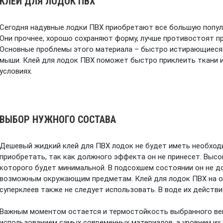
КЛЕЙ ДЛЯ ЛОДОК ПВХ
Сегодня надувные лодки ПВХ приобретают все большую популя
Они прочнее, хорошо сохраняют форму, лучше противостоят пр
Основные проблемы этого материала – быстро истирающиеся 
мыши. Клей для лодок ПВХ поможет быстро приклеить ткани 
условиях.
ВЫБОР НУЖНОГО СОСТАВА
Дешевый жидкий клей для ПВХ лодок не будет иметь необходи
приобретать, так как должного эффекта он не принесет. Высо
которого будет минимальной. В подсохшем состоянии он не д
возможным окружающим предметам. Клей для лодок ПВХ на ос
суперклеев также не следует использовать. В воде их действ
Важным моментом остается и термостойкость выбранного ве
использованием самых современных материалов, а уровнем их 