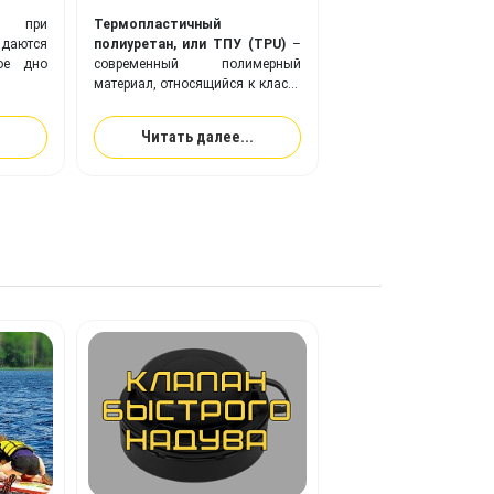
ли при
Термопластичный
адаются
полиуретан, или ТПУ (TPU)
–
ое дно
современный полимерный
материал, относящийся к классу
эластомеров, веществ с
повышенной эластичностью (в
Читать далее...
два раза эластичнее резины).
Ткань с покрытием из
ТПУ
идеально подходит для
изготовления надувного
оборудования, и превосходит
привычную ПВХ-ткань по
многим ключевым показателям.