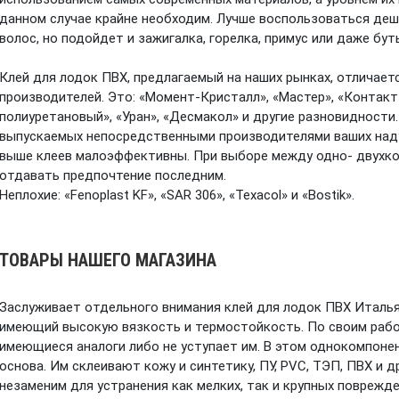
данном случае крайне необходим. Лучше воспользоваться де
волос, но подойдет и зажигалка, горелка, примус или даже бут
Клей для лодок ПВХ, предлагаемый на наших рынках, отличает
производителей. Это: «Момент-Кристалл», «Мастер», «Контакт»
полиуретановый», «Уран», «Десмакол» и другие разновидности
выпускаемых непосредственными производителями ваших наду
выше клеев малоэффективны. При выборе между одно- двухк
отдавать предпочтение последним.
Неплохие: «Fenoplast KF», «SAR 306», «Теxacol» и «Bostik».
ТОВАРЫ НАШЕГО МАГАЗИНА
Заслуживает отдельного внимания клей для лодок ПВХ Италья
имеющий высокую вязкость и термостойкость. По своим рабо
имеющиеся аналоги либо не уступает им. В этом однокомпоне
основа. Им склеивают кожу и синтетику, ПУ, PVC, ТЭП, ПВХ и 
незаменим для устранения как мелких, так и крупных поврежд