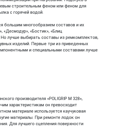
шевым строительным феном или феном для
ылка с горячей водой.
ся большим многообразием составов и их
, «Десмодур», «Бостик», «Блиц
. Но лучше выбирать составы из ремкомплектов,
вных изделий. Первые три из приведенных
омпонентными и специальными составами лучше
нского производителя «POLIGRIP M 328»,
чим характеристикам он превосходит
нтном материале используется каучуковая
другие материалы. При ремонте лодок он
ения. Для лучшего сцепления поверхности