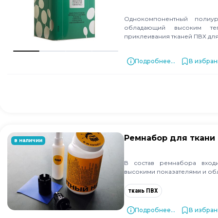
Однокомпонентный полиу
обладающий высоким теп
приклеивания тканей ПВХ дл
Подробнее...
В избра
Ремнабор для ткани 
в наличии
В состав ремнабора вход
высокими показателями и о
ткань ПВХ
Подробнее...
В избра