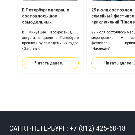
В Петербурге впервые
29 июля состоялся
состоялось шоу
семейный фестивал
самодельных
приключений "Насле
плавательных
TimeTrial!
В минувшее воскресенье, 5
29 июля состоялось мас
конструкций «Заплыв»
августа, впервые в Петербурге
мероприятие – сем
прошло шоу самодельных судов
фестиваль приклю
«Заплыв».
"Наследие".
Читать далее...
Читать далее...
САНКТ-ПЕТЕРБУРГ:
+7 (812) 425-68-18