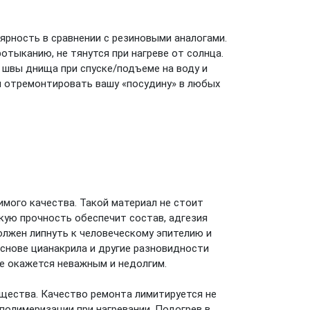
рность в сравнении с резиновыми аналогами.
отыканию, не тянутся при нагреве от солнца.
швы днища при спуске/подъеме на воду и
и отремонтировать вашу «посудину» в любых
мого качества. Такой материал не стоит
кую прочность обеспечит состав, адгезия
олжен липнуть к человеческому эпителию и
нове цианакрила и другие разновидности
ие окажется неважным и недолгим.
щества. Качество ремонта лимитируется не
полимеризации при нагревании. Подогрев в