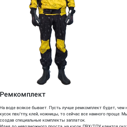
Ремкомплект
На воде всякое бывает. Пусть лучше ремкомплект будет, чем 
кусок пвх/тпу, клей, ножницы, то сейчас все намного проще. 
создав специальные комплекты заплаток.
Идея до невозможного проста, на кусок ПВХ/ТПУ клеится ско