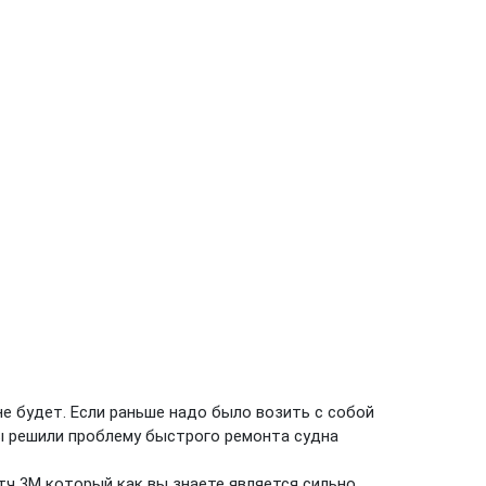
не будет. Если раньше надо было возить с собой
Мы решили проблему быстрого ремонта судна
тч 3М который как вы знаете является сильно