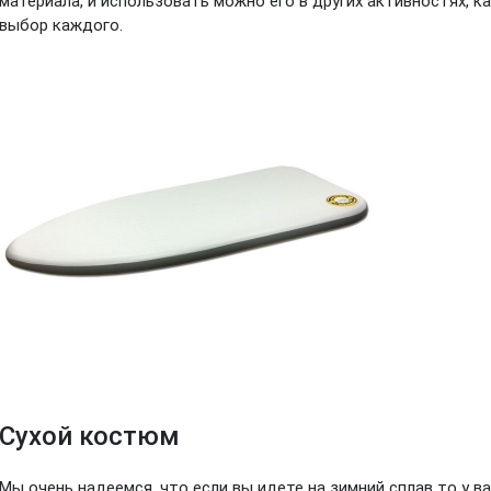
материала, и использовать можно его в других активностях, ка
выбор каждого.
Сухой костюм
Мы очень надеемся, что если вы идете на зимний сплав то у в