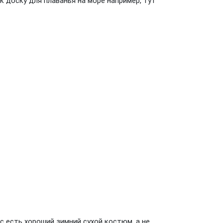
к доску для плаванья на море например, тут
ас есть хороший зимний сухой костюм, а не