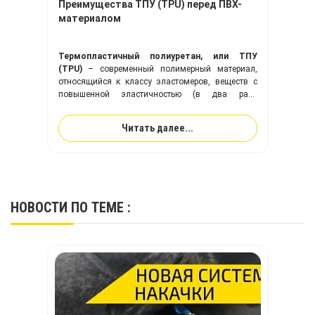
Преимущества ТПУ (TPU) перед ПВХ-
материалом
Термопластичный полиуретан, или ТПУ
(TPU)
– современный полимерный материал,
относящийся к классу эластомеров, веществ с
повышенной эластичностью (в два раза
эластичнее резины). Ткань с покрытием из
ТПУ
идеально подходит для изготовления надувного
Читать далее...
оборудования, и превосходит привычную ПВХ-
ткань по многим ключевым показателям.
НОВОСТИ
ПО ТЕМЕ :