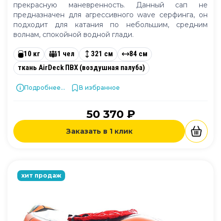
прекрасную маневренность. Данный сап не
предназначен для агрессивного wave серфинга, он
подходит для катания по небольшим, средним
волнам, спокойной водной глади.
10 кг
1 чел
321 см
84 см
ткань AirDeck ПВХ (воздушная палуба)
Подробнее...
В избранное
50 370 ₽
Заказать в 1 клик
хит продаж