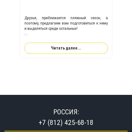
Друзья, приближается пляжный сезон, а
поэтому, предлагаем вам подготовиться к нему
и выделяться среди остальных!
Компания TimeTrial
поможет воплотить вам
любую фантазия на вашем
SUP борде!
Читать далее...
РОССИЯ:
+7 (812) 425-68-18