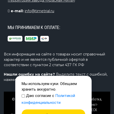
(территория завода «Красная Нить»)
e-mail:
info@timetrial.ru
МЫ ПРИНИМАЕМ К ОПЛАТЕ:
Вся информация на сайте о товарах носит справочный
характер и не является публичной офертой в
соответствии с пунктом 2 статьи 437 ГК РФ
Нашли ошибку на сайте?
Выделите текст с ошибкой,
нажмите Ctrl+Enter и напишите нам.
Мы используем куки. Обещаем
хранить аккуратно.
Даю согласие с
Политикой
© Завод TimeTrial (ТаймТриал) - производство, разработка,
конфиденциальности
проектирование надувных изделий, товаров в Санкт-
Петербурге с 2000 г. из ПВХ (PVC), ТПУ (TPU), AIRDECK