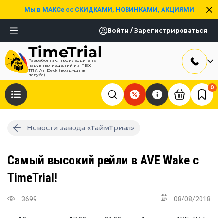
Мы в МАКСе со СКИДКАМИ, НОВИНКАМИ, АКЦИЯМИ
Войти / Зарегистрироваться
Разработчик, производитель
надувных изделий из ПВХ,
ТПУ, AirDeck (воздушная
палуба)
0
Новости завода «ТаймТриал»
Самый высокий рейли в AVE Wake с
TimeTrial!
3699
08/08/2018