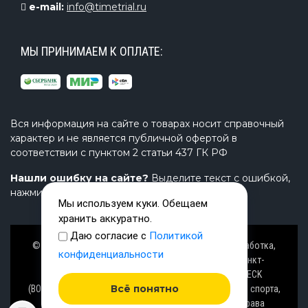
e-mail:
info@timetrial.ru
МЫ ПРИНИМАЕМ К ОПЛАТЕ:
Вся информация на сайте о товарах носит справочный
характер и не является публичной офертой в
соответствии с пунктом 2 статьи 437 ГК РФ
Нашли ошибку на сайте?
Выделите текст с ошибкой,
нажмите Ctrl+Enter и напишите нам.
Мы используем куки. Обещаем
хранить аккуратно.
Даю согласие с
Политикой
© Завод TimeTrial (ТаймТриал) - производство, разработка,
конфиденциальности
проектирование надувных изделий, товаров в Санкт-
Петербурге с 2000 г. из ПВХ (PVC), ТПУ (TPU), AIRDECK
Всё понятно
(ВОЗДУШНАЯ ПАЛУБА), OXFORD (ОКСФОРД) ткани для спорта,
активного отдыха на воде и аттракционов. Все права