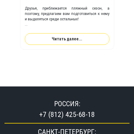
Друзья, приближается пляжный сезон, а
поэтому, предлагаем вам подготовиться к нему
и выделяться среди остальных!
Компания TimeTrial
поможет воплотить вам
любую фантазия на вашем
SUP борде!
Читать далее...
РОССИЯ:
+7 (812) 425-68-18
САНКТ-ПЕТЕРБУРГ: