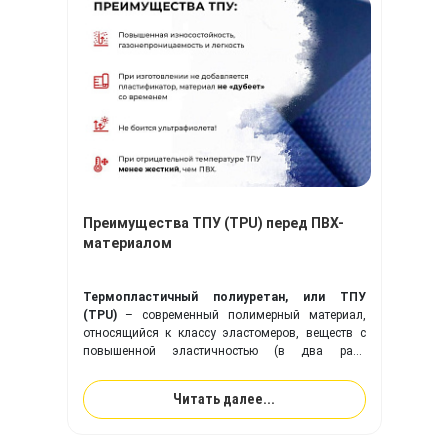
Преимущества ТПУ (TPU) перед ПВХ-
материалом
Термопластичный полиуретан, или ТПУ
(TPU)
– современный полимерный материал,
относящийся к классу эластомеров, веществ с
повышенной эластичностью (в два раза
эластичнее резины). Ткань с покрытием из
ТПУ
идеально подходит для изготовления надувного
Читать далее...
оборудования, и превосходит привычную ПВХ-
ткань по многим ключевым показателям.