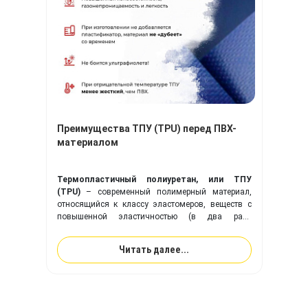
Преимущества ТПУ (TPU) перед ПВХ-
материалом
Термопластичный полиуретан, или ТПУ
(TPU)
– современный полимерный материал,
относящийся к классу эластомеров, веществ с
повышенной эластичностью (в два раза
эластичнее резины). Ткань с покрытием из
ТПУ
идеально подходит для изготовления надувного
Читать далее...
оборудования, и превосходит привычную ПВХ-
ткань по многим ключевым показателям.