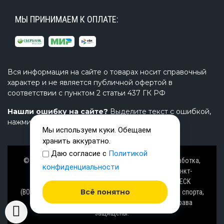
МЫ ПРИНИМАЕМ К ОПЛАТЕ:
Вся информация на сайте о товарах носит справочный
характер и не является публичной офертой в
соответствии с пунктом 2 статьи 437 ГК РФ
Нашли ошибку на сайте?
Выделите текст с ошибкой,
нажмите Ctrl+Enter и напишите нам.
Мы используем куки. Обещаем
хранить аккуратно.
Даю согласие с
Политикой
© Завод TimeTrial (ТаймТриал) - производство, разработка,
конфиденциальности
проектирование надувных изделий, товаров в Санкт-
Петербурге с 2000 г. из ПВХ (PVC), ТПУ (TPU), AIRDECK
Всё понятно
(ВОЗДУШНАЯ ПАЛУБА), OXFORD (ОКСФОРД) ткани для спорта,
активного отдыха на воде и аттракционов. Все права
защищены.