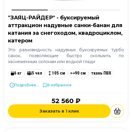
"ЗАЯЦ-РАЙДЕР" - буксируемый
аттракцион надувные санки-банан для
катания за снегоходом, квадроциклом,
катером
Это разновидность надувных буксируемых турбо
санок, позволяющие быстро скользить по
заснеженным склонам или водной глади
6 кг
5 чел
105 см
90 см
ткань ПВХ
Подробнее...
В избранное
52 560 ₽
Заказать в 1 клик