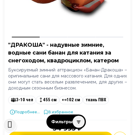
"ДРАКОША" - надувные зимние,
водные сани банан для катания за
снегоходом, квадроциклом, катером
Буксируемый зимний аттракцион «Банан-Дракоша» –
оригинальные сани для массового катания. Для одних
они могут стать веселым развлечением, для других –
доходным сезонным бизнесом.
3-10 чел
455 см
102 см
ткань ПВХ
Подробнее...
В избранное
Фильтры
54 993 ₽