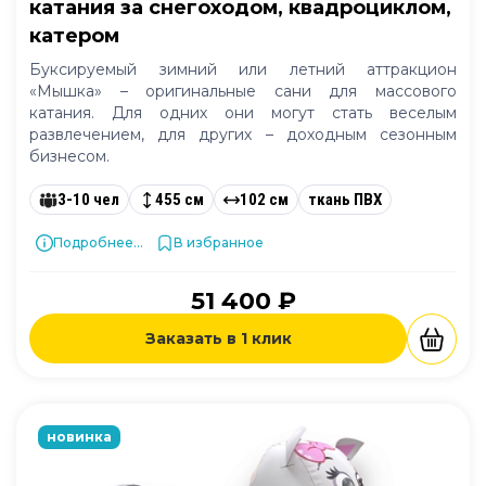
катания за снегоходом, квадроциклом,
катером
Буксируемый зимний или летний аттракцион
«Мышка» – оригинальные сани для массового
катания. Для одних они могут стать веселым
развлечением, для других – доходным сезонным
бизнесом.
3-10 чел
455 см
102 см
ткань ПВХ
Подробнее...
В избранное
51 400 ₽
Заказать в 1 клик
новинка