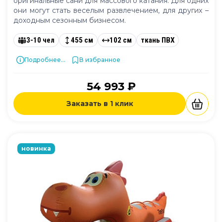
оригинальные сани для массового катания. Для одних
они могут стать веселым развлечением, для других –
доходным сезонным бизнесом.
3-10 чел
455 см
102 см
ткань ПВХ
Подробнее...
В избранное
54 993 ₽
Заказать в 1 клик
новинка