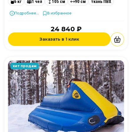
6 кг
1 чел
105 см
90 см
ткань ПВХ
Подробнее...
В избранное
24 840 ₽
Заказать в 1 клик
хит продаж