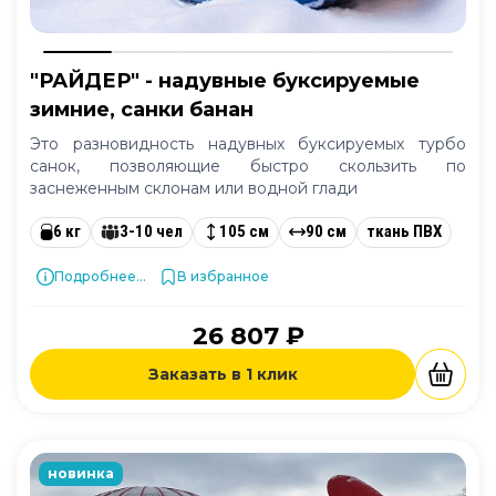
"РАЙДЕР" - надувные буксируемые
зимние, санки банан
Это разновидность надувных буксируемых турбо
санок, позволяющие быстро скользить по
заснеженным склонам или водной глади
6 кг
3-10 чел
105 см
90 см
ткань ПВХ
Подробнее...
В избранное
26 807 ₽
Заказать в 1 клик
новинка