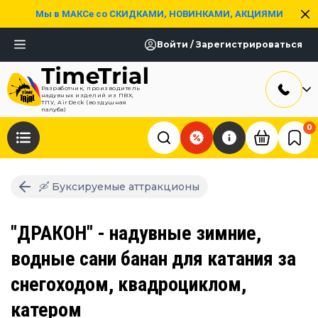
Мы в МАКСе со СКИДКАМИ, НОВИНКАМИ, АКЦИЯМИ
Войти / Зарегистрироваться
Разработчик, производитель
надувных изделий из ПВХ,
ТПУ, AirDeck (воздушная
палуба)
0
🛶 Буксируемые аттракционы
"ДРАКОН" - надувные зимние,
водные сани банан для катания за
снегоходом, квадроциклом,
катером