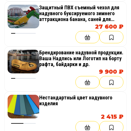
6 мест
89 700
122 300
108 847
Защитный ПВХ съемный чехол для
надувного буксируемого зимнего
7 мест
96 720
130 170
115 851
аттракциона банана, саней для
защиты от повреждений, стирания,
27 600 ₽
8 мест
103 720
138 020
122 838
проколов
9 мест
117 800
152 950
136 126
Брендирование надувной продукции.
10 мест
130 080
166 080
147 811
Ваша Надпись или Логотип на борту
рафта, байдарки и др.
9 900 ₽
Нестандартный цвет надувного
изделия
2 415 ₽