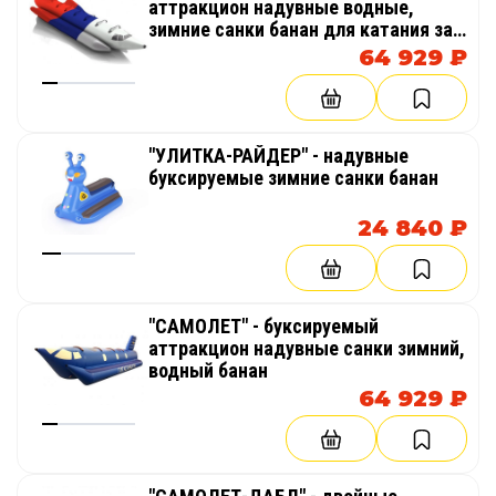
аттракцион надувные водные,
зимние санки банан для катания за
снегоходом, квадроциклом, катером
64 929 ₽
"УЛИТКА-РАЙДЕР" - надувные
буксируемые зимние санки банан
24 840 ₽
"САМОЛЕТ" - буксируемый
аттракцион надувные санки зимний,
водный банан
64 929 ₽