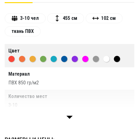
Буксируемые надувные сани в виде дракона
производства компании «ТаймТриал»
3-10 чел
455 см
102 см
специально предназначены для катания детей
ткань ПВХ
и взрослых.
Вы можете заказать изделия
различных размеров и вместимости, при этом
минимальная рекомендуемая длина,
Цвет
необходимая для обеспечения устойчивости
при транспортировке – 4,55 м (на 3 места).
Катание может осуществляться с полной или
Материал
неполной загрузкой.
ПВХ 850 гр/м2
Особенности изделия:
Количество мест
3-10
Основной материал – армированная ПВХ-
2
ткань светильником 850 г/м
, которая не
Длина
растрескивается на морозе, прочна на
455 см
разрыв, не растягивается, длительное время
сохраняет первоначальную яркость красок;