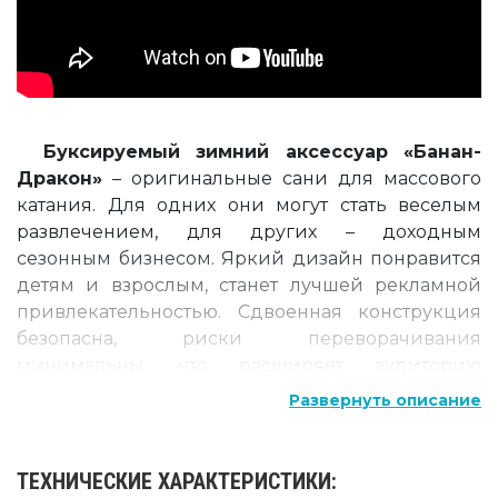
Буксируемый зимний аксессуар «Банан-
Дракон»
– оригинальные сани для массового
катания.
Для одних они могут стать веселым
развлечением, для других – доходным
сезонным бизнесом.
Яркий дизайн понравится
детям и взрослым, станет лучшей рекламной
привлекательностью.
Сдвоенная конструкция
безопасна, риски переворачивания
минимальны, что расширяет аудиторию
катающихся.
Буксировка осуществляется
Развернуть описание
снегоходом или квадроциклом.
Особенности зимнего буксируемого
ТЕХНИЧЕСКИЕ ХАРАКТЕРИСТИКИ:
аттракциона «Банан-Дракон»