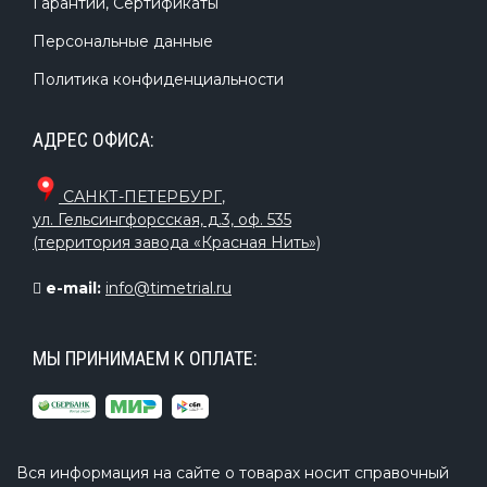
Гарантии, Сертификаты
выбором для семейных поездок или компаний
друзей. Кроме того, лодка оснащена мягкими
Персональные данные
сиденьями, обеспечивающими комфортное
Политика конфиденциальности
сидение даже в течение длительных поездок.
2. Отличная маневренность
АДРЕС ОФИСА:
Под мотором надувная лодка приобретает
САНКТ-ПЕТЕРБУРГ
,
удивительную маневренность и скорость. Это
ул. Гельсингфорсская, д.3, оф. 535
позволяет легко преодолевать расстояния и
(территория завода «Красная Нить»)
быстро достигать цели. Кроме того, возможность
e-mail:
info@timetrial.ru
управления мотором позволяет избежать
усталости, которая может возникнуть во время
веслования.
МЫ ПРИНИМАЕМ К ОПЛАТЕ:
Вся информация на сайте о товарах носит справочный