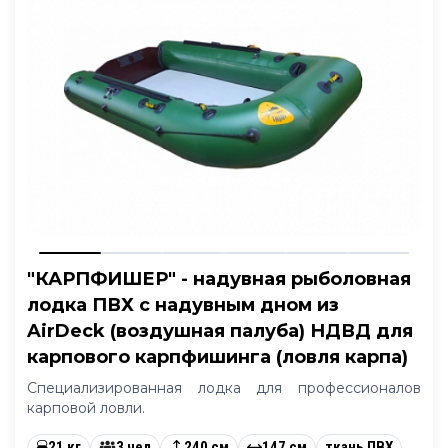
"КАРПФИШЕР" - надувная рыболовная
лодка ПВХ с надувным дном из
AirDeck (воздушная палуба) НДВД для
карпового карпфишинга (ловля карпа)
Специализированная лодка для профессионалов
карповой ловли.
21 кг
3 чел
240 см
147 см
ткань ПВХ