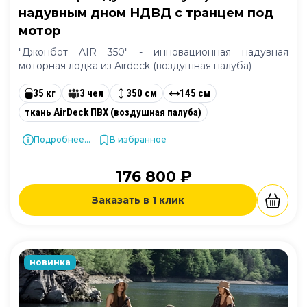
надувным дном НДВД с транцем под
мотор
"Джонбот AIR 350" - инновационная надувная
моторная лодка из Airdeck (воздушная палуба)
35 кг
3 чел
350 см
145 см
ткань AirDeck ПВХ (воздушная палуба)
Подробнее...
В избранное
176 800 ₽
Заказать в 1 клик
новинка