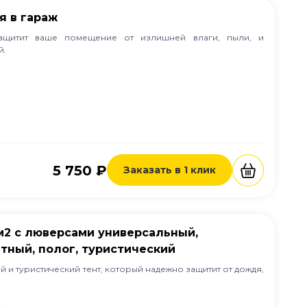
я в гараж
защитит ваше помещение от излишней влаги, пыли, и
й.
5 750 ₽
Заказать в 1 клик
/м2 с люверсами универсальный,
тный, полог, туристический
 и туристический тент, который надежно защитит от дождя,