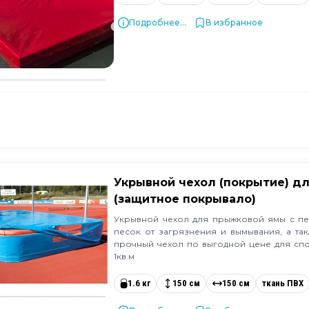
Подробнее...
В избранное
Укрывной чехол (покрытие) д
(защитное покрывало)
Укрывной чехол для прыжковой ямы с пе
песок от загрязнения и вымывания, а та
прочный чехол по выгодной цене для спо
1кв.м
1.6 кг
150 см
150 см
ткань ПВХ