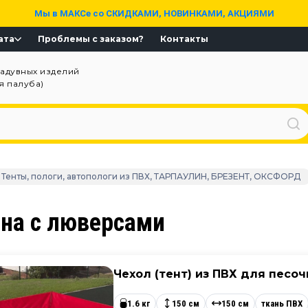
Мы в МАКСе со СКИДКАМИ, НОВИНКАМИ, АКЦИЯМИ
ата
Проблемы с заказом?
Контакты
надувных изделий
ая палуба)
Тенты, пологи, автопологи из ПВХ, ТАРПАУЛИН, БРЕЗЕНТ, ОКСФОРД
ина с люверсами
Чехол (тент) из ПВХ для песо
1.6 кг
150 см
150 см
ткань ПВХ