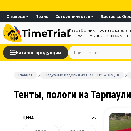
О заводе
Прайс
Сотрудничество
Доставка, Опл
Разработчик, производитель 
из ПВХ, ТПУ, AirDeck (воздушн
Каталог продукции
Главная
Надувные изделия из ПВХ, ТПУ, АЭРДЕК
Тенты, пологи из Тарпаул
ЦЕНА