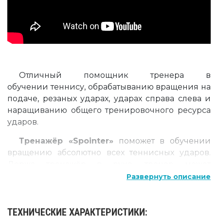
Отличный помощник тренера в
обучении теннису, обрабатыванию вращения на
подаче, резаных ударах, ударах справа слева и
наращиванию общего тренировочного ресурса
ударов.
Тренажёр «Spointer»
поможет в обучении
вращению абсолютно всех теннисных ударов.
Держа тренажёр в руке, тренер может
перемещаться, моделируя ситуации
Развернуть описание
требующие развития навыков подхода к мячу и
перехода на разные типы ударов.
ТЕХНИЧЕСКИЕ ХАРАКТЕРИСТИКИ: