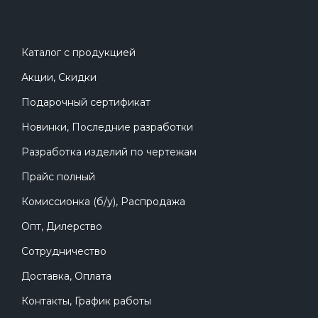
пространство для полетов, командных игр и
обучения управлению дронами.
Такая арена подойдет тем, кто ищет надувную
Каталог с продукцией
арену для дронбола, площадку для гонок
Акции, Скидки
дронов, мобильное поле для дронов, закрытую
сетчатую арену для полетов, игровую зону для
Подарочный сертификат
дронов, оборудование для технических
Новинки, Последние разработки
соревнований или современный
интерактивный аттракцион для мероприятий.
Разработка изделий по чертежам
Прайс полный
Комиссионка (б/у), Распродажа
Опт, Дилерство
Сотрудничество
Доставка, Оплата
Контакты, График работы