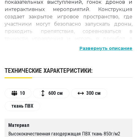
показательных выступлений, гонок дронов и
интерактивных мероприятий. Конструкция
создает закрытое игровое пространство, где
участники могут безопасно запускать дроны,
проходить препятствия, соревноваться в
точности управления и играть в дронбол в
помещении или на открытой площадке.
Развернуть описание
Арена подходит для школ, детских
технопарков, спортивных клубов, центров
ТЕХНИЧЕСКИЕ ХАРАКТЕРИСТИКИ:
робототехники, парков развлечений, выставок,
фестивалей, корпоративных мероприятий,
образовательных программ, соревнований по
10
600 см
300 см
управлению дронами и проката
развлекательного оборудования. Благодаря
ткань ПВХ
надувному каркасу, сетчатым стенкам и
подвесным кольцам-целям площадка выглядит
эффектно, быстро устанавливается и помогает
Материал
организовать безопасную зону для полетов.
Высококачественная газодержащая ПВХ ткань 850г/м2