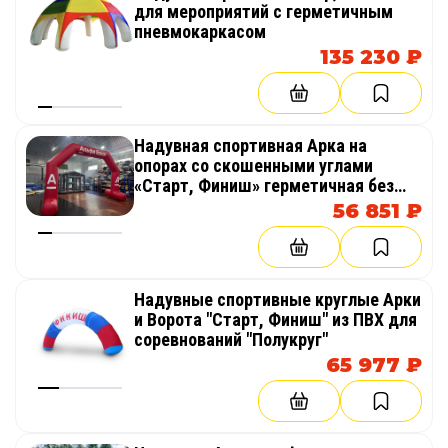
для мероприятий с герметичным
Арена для помещений
пневмокаркасом
135 230 ₽
В помещении надувная герметичная арена
для дронбола может использоваться в
спортивных залах, выставочных центрах,
торговых комплексах, актовых залах, учебных
Надувная спортивная Арка на
опорах со скошенными углами
пространствах и развлекательных центрах.
«Старт, Финиш» герметичная без
Закрытый сетчатый периметр, отсутствие
поддува
56 851 ₽
постоянного шума от воздуходувки и
аккуратный внешний вид делают ее удобной
для indoor-мероприятий, тренировок и
демонстраций.
Надувные спортивные круглые Арки
и Ворота "Старт, Финиш" из ПВХ для
Арена для открытых площадок
соревнований "Полукруг"
65 977 ₽
На улице арена может устанавливаться на
ровной подготовленной поверхности: газоне,
покрытии спортивной площадки, настиле или
другой подходящей зоне. Она подходит для