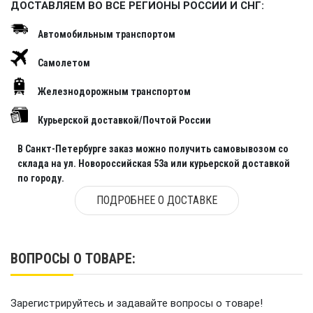
возможности настройки арена подходит как для
ДОСТАВЛЯЕМ ВО ВСЕ РЕГИОНЫ РОССИИ И СНГ:
регулярного использования, так и для разовых
Автомобильным транспортом
мероприятий. Ее можно применять в
образовательных проектах, коммерческих
Самолетом
развлечениях, спортивных соревнованиях и
рекламных акциях.
Железнодорожным транспортом
Подходит для детей и взрослых
Курьерской доставкой/Почтой России
Формат игры с дронами интересен детям,
В Санкт-Петербурге заказ можно получить самовывозом со
склада на ул. Новороссийская 53а или курьерской доставкой
подросткам и взрослым. Арена позволяет
по городу.
проводить как простые развлекательные
полеты, так и более сложные задания на
ПОДРОБНЕЕ О ДОСТАВКЕ
скорость, точность, командное взаимодействие
и прохождение маршрута. Это делает товар
востребованным для семейных мероприятий,
ВОПРОСЫ О ТОВАРЕ:
школьных программ, технических кружков и
корпоративных соревнований.
Зарегистрируйтесь и задавайте вопросы о товаре!