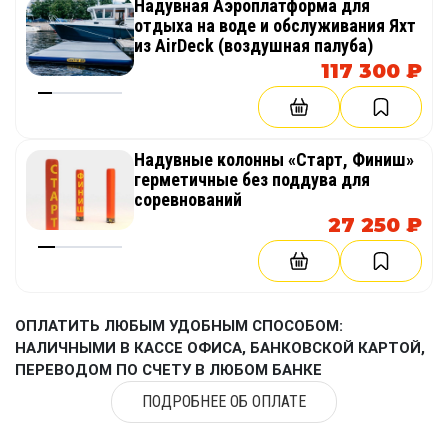
Надувная Аэроплатформа для
летних фестивалей, парков, выездных программ,
отдыха на воде и обслуживания Яхт
из AirDeck (воздушная палуба)
детских лагерей, спортивных праздников и
117 300 ₽
временных площадок для активного отдыха.
РАЗНОСТОРОННОСТЬ ПРИМЕНЕНИЯ
Надувные колонны «Старт, Финиш»
герметичные без поддува для
Одна арена для разных сценариев
соревнований
27 250 ₽
Надувная герметичная арена 6 м может
использоваться как игровое поле для дронбола,
закрытая площадка для гонок дронов,
тренировочная зона для пилотов, учебный
ОПЛАТИТЬ ЛЮБЫМ УДОБНЫМ СПОСОБОМ:
модуль для робототехники, интерактивная зона
НАЛИЧНЫМИ В КАССЕ ОФИСА, БАНКОВСКОЙ КАРТОЙ,
на мероприятии, демонстрационный стенд для
ПЕРЕВОДОМ ПО СЧЕТУ В ЛЮБОМ БАНКЕ
технологий или развлекательный аттракцион.
ПОДРОБНЕЕ ОБ ОПЛАТЕ
Благодаря мобильности, быстрой установке и