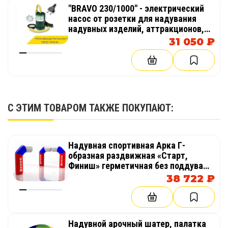
"BRAVO 230/1000" - электрический
управления и командные задания. Закрытая
насос от розетки для надувания
конструкция помогает начинающим пилотам
надувных изделий, аттракционов,
тренироваться безопаснее и увереннее.
палаток, бассейнов
31 050 ₽
Для мероприятий и развлечений
Надувная арена для дронов станет яркой
интерактивной зоной на фестивале, выставке,
корпоративном празднике, спортивном
С ЭТИМ ТОВАРОМ ТАКЖЕ ПОКУПАЮТ:
мероприятии, дне города, школьном
празднике, детском лагере или
развлекательной площадке. Она привлекает
Надувная спортивная Арка Г-
внимание, вовлекает участников и создает
образная раздвижная «Старт,
современный технологичный формат
Финиш» герметичная без поддува
активности.
для соревнований
38 722 ₽
ИСПОЛЬЗОВАНИЕ В ПОМЕЩЕНИИ И НА УЛИЦЕ
Надувной арочный шатер, палатка