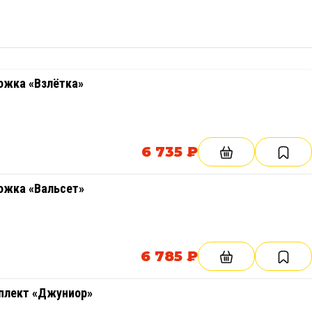
ожка «Взлётка»
6 735 ₽
ожка «Вальсет»
6 785 ₽
плект «Джуниор»