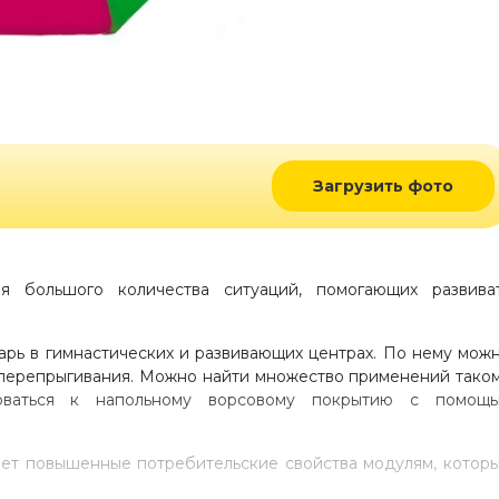
Загрузить фото
я большого количества ситуаций, помогающих развива
арь в гимнастических и развивающих центрах. По нему мож
я перепрыгивания. Можно найти множество применений тако
оваться к напольному ворсовому покрытию с помощ
ляет повышенные потребительские свойства модулям, котор