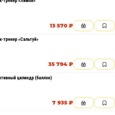
к-тренер «Лимон»
13 570 ₽
к-тренер «Сальтуй»
35 794 ₽
ртивный цилиндр (баллон)
7 935 ₽