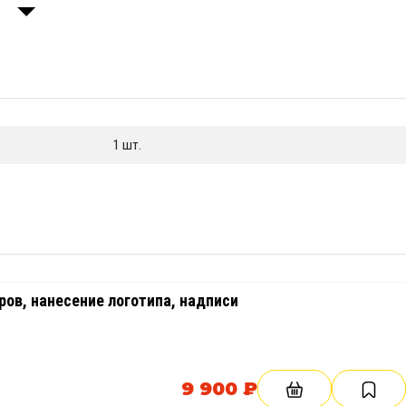
спитания подрастающего поколения.
1 шт.
ов, нанесение логотипа, надписи
9 900 ₽