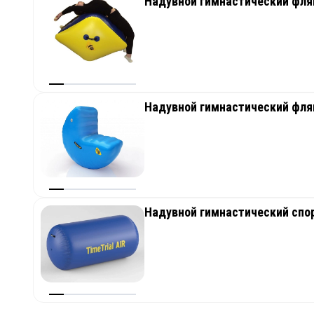
Надувной гимнастический фля
Надувной гимнастический фля
Надувной гимнастический спо