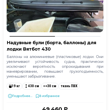
Надувные були (борта, баллоны) для
лодки Вятбот 430
Баллоны на алюминиевые (пластиковые) лодки. Они
увеличивают устойчивость судна, практически
исключают вероятность опрокидывания при
маневрировании, повышают грузоподъемность,
уменьшают забрызгивание.
19 кг
430 см
30 см
ткань ПВХ
Подробнее...
В избранное
49 460 ₽