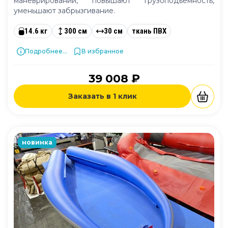
маневрировании, повышают грузоподъемность,
уменьшают забрызгивание.
14.6 кг
300 см
30 см
ткань ПВХ
Подробнее...
В избранное
39 008 ₽
Заказать в 1 клик
новинка